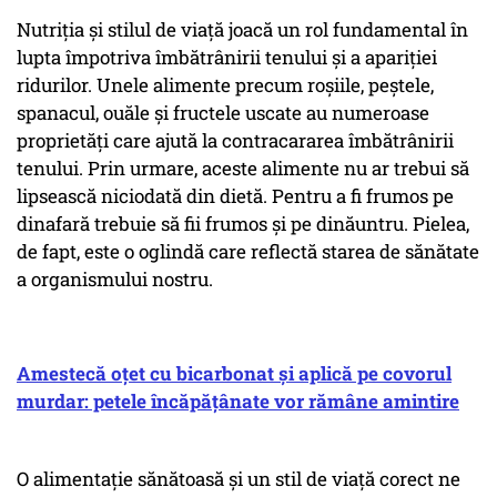
Nutriția și stilul de viață joacă un rol fundamental în
lupta împotriva îmbătrânirii tenului și a apariției
ridurilor. Unele alimente precum roșiile, peștele,
spanacul, ouăle și fructele uscate au numeroase
proprietăți care ajută la contracararea îmbătrânirii
tenului. Prin urmare, aceste alimente nu ar trebui să
lipsească niciodată din dietă. Pentru a fi frumos pe
dinafară trebuie să fii frumos și pe dinăuntru. Pielea,
de fapt, este o oglindă care reflectă starea de sănătate
a organismului nostru.
Amestecă oțet cu bicarbonat și aplică pe covorul
murdar: petele încăpățânate vor rămâne amintire
O alimentație sănătoasă și un stil de viață corect ne