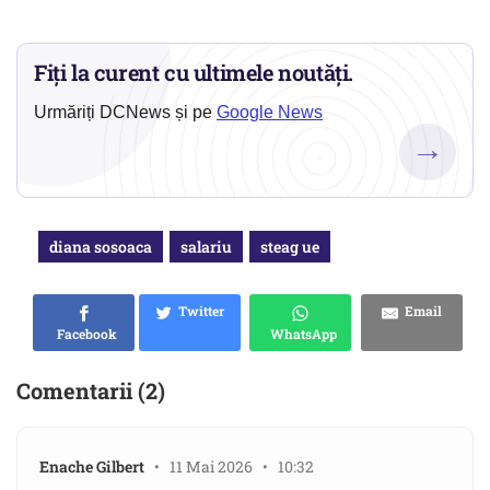
Fiți la curent cu ultimele noutăți.
Urmăriți DCNews și pe
Google News
→
diana sosoaca
salariu
steag ue
Twitter
Email
Facebook
WhatsApp
Comentarii (2)
Enache Gilbert
• 11 Mai 2026 • 10:32