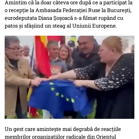
Amintim că la doar câteva ore după ce a participat la
o recepție la Ambasada Federației Ruse la București,
eurodeputata Diana Șoșoacă s-a filmat rupând cu
patos și sfâșiind un steag al Uniunii Europene.
Un gest care amintește mai degrabă de reacțiile
membrilor organizațiilor radicale din Orientul