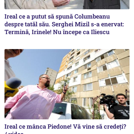
Ireal ce a putut să spună Columbeanu
despre tatăl său. Serghei Mizil s-a enervat:
Termină, Irinele! Nu începe ca Iliescu
Ireal ce mânca Piedone! Vă vine să credeți?
/ video