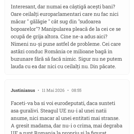
Interesant, dar numai ea câștigă acești bani?
Oare ceilalți europarlamentari care nu fac nici
măcar " gălăgie " cât sug din "sudoarea
bopoarelor"? Manipularea pleacă de la cei ce se
ocupă de grija altora. Cine ne-a adus aici?
Nimeni nu-și pune astfel de probleme. Cei care
astăzi conduc România ce milioane bagă in
buzunare fără să facă nimic. Sigur nu ne putem
lauda cu ea dar nici cu ceilalți nu. Din păcate.
Justinianus
• 11 Mai 2026 • 08:55
Faceti-va ba si voi eurodeputati, daca sunteti
asa guralivi. Steagul UE nu-i al unei natii
anume, nici macar al unei entitati mai stranse.
A gresit madama, dar nu-i o crima, mai degraba
UE a rupt Romania la propriu si la figurat,