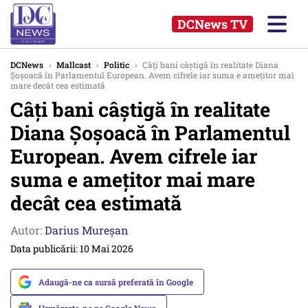
DCNews TV
DCNews
›
Mallcast
›
Politic
›
Câți bani câștigă în realitate Diana
Șoșoacă în Parlamentul European. Avem cifrele iar suma e amețitor mai
mare decât cea estimată
Câți bani câștigă în realitate
Diana Șoșoacă în Parlamentul
European. Avem cifrele iar
suma e amețitor mai mare
decât cea estimată
Autor:
Darius Mureșan
Data publicării: 10 Mai 2026
Adaugă-ne ca sursă preferată în Google