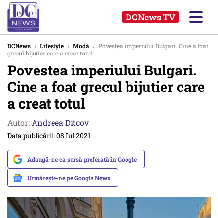
DCNews TV
DCNews
›
Lifestyle
›
Modă
›
Povestea imperiului Bulgari. Cine a foat
grecul bijutier care a creat totul
Povestea imperiului Bulgari.
Cine a foat grecul bijutier care
a creat totul
Autor:
Andreea Ditcov
Data publicării: 08 Iul 2021
Adaugă-ne ca sursă preferată în Google
Urmărește-ne pe Google News