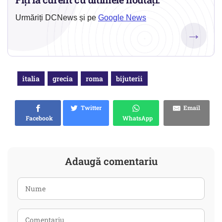
Urmăriți DCNews și pe
Google News
→
italia
grecia
roma
bijuterii
Twitter
Email
Facebook
WhatsApp
Adaugă comentariu