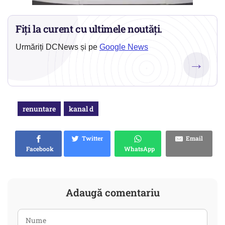
Fiți la curent cu ultimele noutăți.
Urmăriți DCNews și pe
Google News
→
renuntare
kanal d
Twitter
Email
Facebook
WhatsApp
Adaugă comentariu