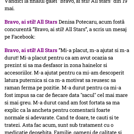
Vandici la finalul galei ”Bravo, ai stil! All stars” din 19
mai.
Bravo, ai stil! All Stars
Denisa Potecaru, acum fostă
concurentă ”Bravo, ai stil! All Stars”, a scris un mesaj
pe Facebook:
Bravo, ai stil! All Stars
”Mi-a placut, m-a ajutat si m-a
durut! Mi-a placut pentru ca am avut ocazia sa
prezint si sa ma desfasor in zona hainelor si
accesoriilor. M-a ajutat pentru ca mi-am descoperit
latura puternica si ca m-a motivat sa reusesc sa
raman ferma pe pozitie. M-a durut pentru ca mi-a
fost impus sa car de fiecare data "sacul" cel mai mare
si mai greu. M-a durut cand am fost fortata sa ma
explic ca la ancheta pentru comentarii foarte
normale si adevarate. Cand te doare, te cauti si te
tratezi. Asta fac acum, sunt sub tratament cu o
medicatie deosebita. Familie, oameni de calitate si