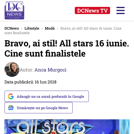
DCNews TV
DCNews
›
Lifestyle
›
Modă
›
Bravo, ai stil! All stars 16 iunie. Cine
sunt finalistele
Bravo, ai stil! All stars 16 iunie.
Cine sunt finalistele
Autor:
Anca Murgoci
Data publicării: 16 Iun 2018
Adaugă-ne ca sursă preferată în Google
Urmărește-ne pe Google News