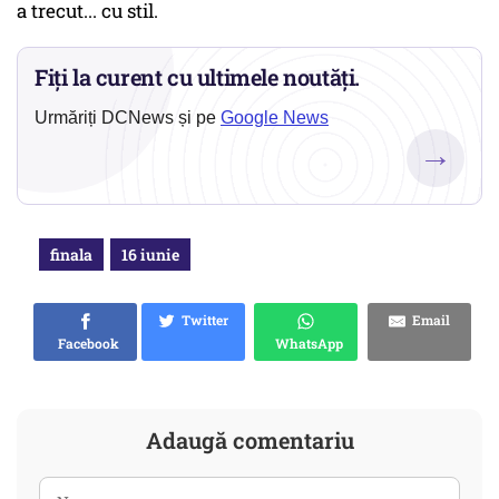
a trecut... cu stil.
Fiți la curent cu ultimele noutăți.
Urmăriți DCNews și pe
Google News
→
finala
16 iunie
Twitter
Email
Facebook
WhatsApp
Adaugă comentariu