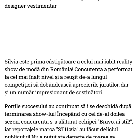
designer vestimentar.
Silvia este prima câștigătoare a celui mai iubit reality
show de modă din România! Concurenta a performat
la cel mai înalt nivel și a reușit de-a lungul
competiției să dobândească aprecierile juraților, dar
și un număr impresionant de susținători.
Porțile succesului au continuat să i se deschidă după
terminarea show-lui! Începând cu cel de-al doilea
sezon, concurenta s-a alăturat echipei "Bravo, ai stil!",
iar reportajele marca "STILvia" au făcut deliciul
publicului! Nu a putut sta departe de marea sa