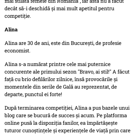
mai stilată femeie din România", iar asta nu a făcut
decât să-i deschidă și mai mult apetitul pentru
competiție.
Alina
Alina are 30 de ani, este din București, de profesie
economist.
Alina s-a numărat printre cele mai puternice
concurente ale primului sezon "Bravo, ai stil!" A făcut
față cu brio defilărilor zilnice, însă provocările și
momentele din serile de Gală au reprezentat, de
departe, punctul ei forte!
După terminarea competiției, Alina a pus bazele unui
blog care se bucură de succes și acum. Pe platforma
online pusă la dispoziția fanilor, ea împărtășește
tuturor cunoștințele și experiențele de viață prin care