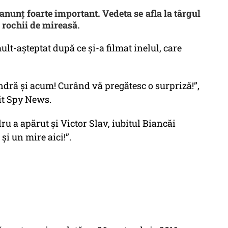
nunț foarte important. Vedeta se afla la târgul
e rochii de mireasă.
t-așteptat după ce și-a filmat inelul, care
dră și acum! Curând vă pregătesc o surpriză!”,
it Spy News.
ru a apărut și Victor Slav, iubitul Biancăi
i un mire aici!”.