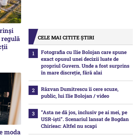
rinși
CELE MAI CITITE ȘTIRI
 regulă
ții
Fotografia cu Ilie Bolojan care spune
exact opusul unei decizii luate de
propriul Guvern. Unde a fost surprins
în mare discreție, fără alai
Răzvan Dumitrescu îi cere scuze,
public, lui Ilie Bolojan / video
”Asta ne dă jos, inclusiv pe ai mei, pe
USR-iști”. Scenariul lansat de Bogdan
Chirieac: Altfel nu scapi
ce moda