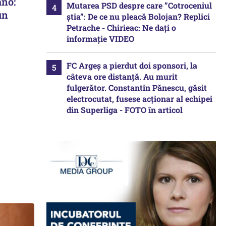
ano:
Mutarea PSD despre care ”Cotroceniul
un
știa”: De ce nu pleacă Bolojan? Replici
Petrache - Chirieac: Ne dați o
informație VIDEO
FC Argeș a pierdut doi sponsori, la
câteva ore distanță. Au murit
fulgerător. Constantin Pănescu, găsit
electrocutat, fusese acționar al echipei
din Superliga - FOTO în articol