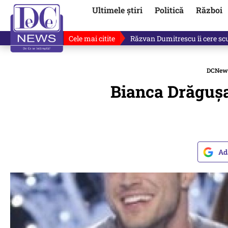
Ultimele știri
Politică
Război
Cele mai citite
Răzvan Dumitrescu îi cere scuze
DCNew
Bianca Drăgușa
Ad