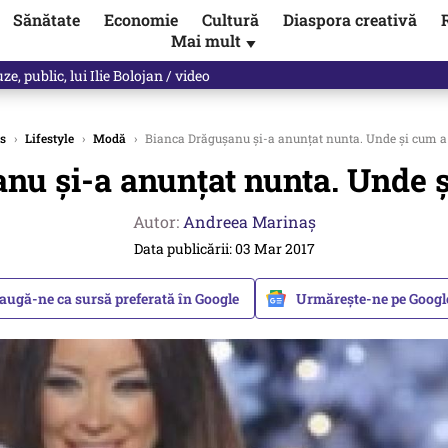
Sănătate
Economie
Cultură
Diaspora creativă
Mai mult
▼
, public, lui Ilie Bolojan / video
s
›
Lifestyle
›
Modă
›
Bianca Drăgușanu și-a anunțat nunta. Unde și cum a 
nu și-a anunțat nunta. Unde ș
Autor:
Andreea Marinaș
Data publicării: 03 Mar 2017
augă-ne ca sursă preferată în Google
Urmărește-ne pe Goog