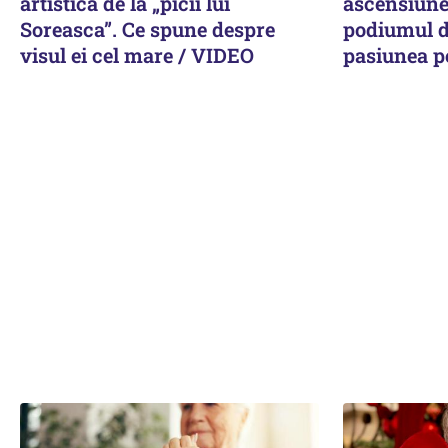
artistică de la „picii lui
ascensiune 
Soreasca”. Ce spune despre
podiumul d
visul ei cel mare / VIDEO
pasiunea p