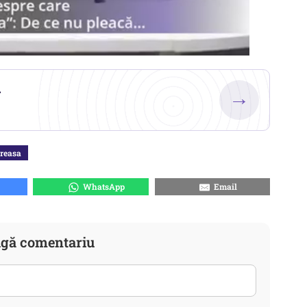
.
→
reasa
WhatsApp
Email
gă comentariu