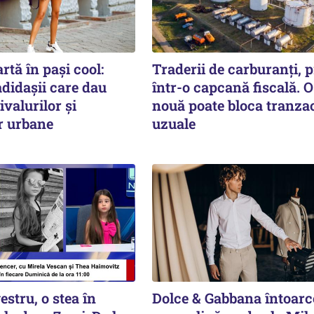
rtă în pași cool:
Traderii de carburanți, p
didașii care dau
într-o capcană fiscală. O
ivalurilor și
nouă poate bloca tranzac
r urbane
uzuale
estru, o stea în
Dolce & Gabbana întoar