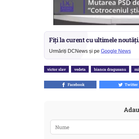
Fiți la curent cu ultimele noutăți
Urmăriți DCNews și pe
Google News
victor slav
vedeta
bianca dragusanu
mi
Facebook
Twitter
Adau