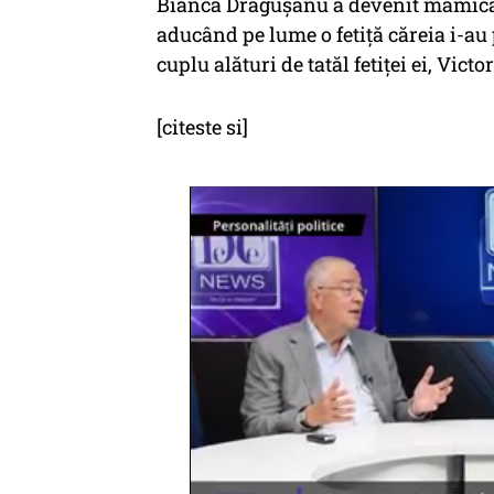
Bianca Drăguşanu a devenit mămică 
aducând pe lume o fetiţă căreia i-a
cuplu alături de tatăl fetiţei ei, Victo
[citeste si]