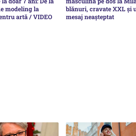
la doar 7 ani: De la
masculină pe dos la Mil
e modeling la
blănuri, cravate XXL și 
entru artă / VIDEO
mesaj neașteptat