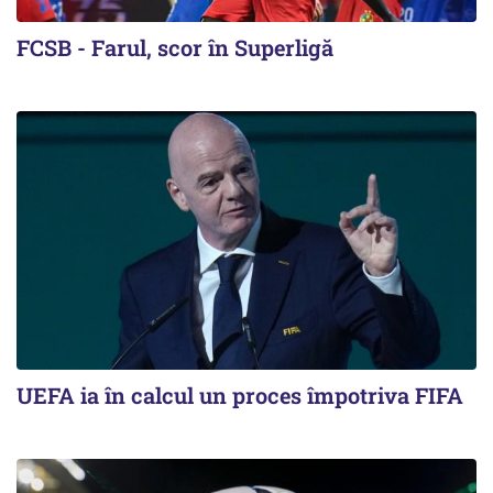
FCSB - Farul, scor în Superligă
UEFA ia în calcul un proces împotriva FIFA