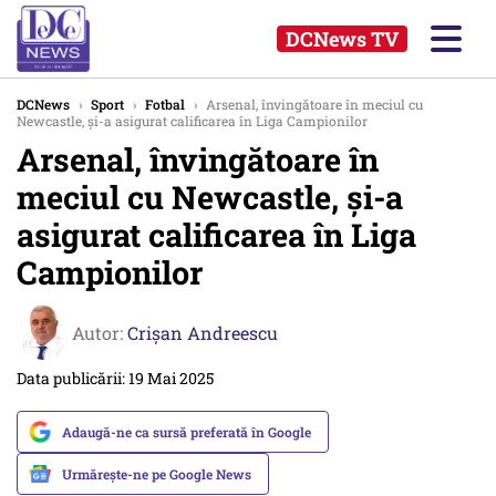
DCNews TV
DCNews
›
Sport
›
Fotbal
›
Arsenal, învingătoare în meciul cu
Newcastle, și-a asigurat calificarea în Liga Campionilor
Arsenal, învingătoare în
meciul cu Newcastle, și-a
asigurat calificarea în Liga
Campionilor
Autor:
Crişan Andreescu
Data publicării: 19 Mai 2025
Adaugă-ne ca sursă preferată în Google
Urmărește-ne pe Google News