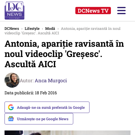
DCNews TV
DCNews
›
Lifestyle
›
Modă
›
Antonia, apariție ravisantă în noul
videoclip 'Greșesc'. Ascultă AICI
Antonia, apariție ravisantă în
noul videoclip 'Greșesc'.
Ascultă AICI
Autor:
Anca Murgoci
Data publicării: 18 Feb 2016
Adaugă-ne ca sursă preferată în Google
Urmărește-ne pe Google News