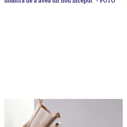
noastră de a avea un nou început" - FOTO