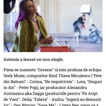
Antonia a lansat un nou single.
Piesa se numeste "Gresesc" si este produsa de echipa
Seek Music, compozitor fiind Theea Miculescu ("Fete
din Balcani" - Corina, "Ne impotrivim" - Lora, "Singuri
in doi" - Peter Pop), iar producator Alexandru
Antonescu aka Zagga (productiile pentru "Pe Aripi
de Vant"- Delia, "Falava" - Andra, "Ingerii au demonii
lor" - Dan Bitman, "Save Me" - Listen Bee, piesa ce a