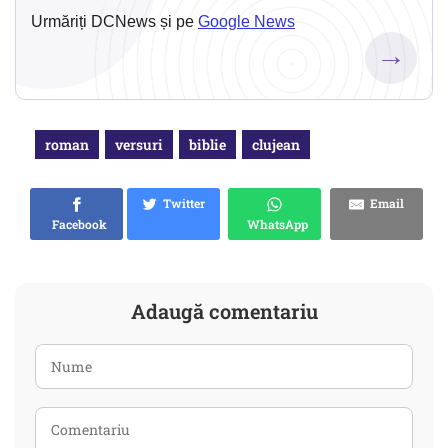
Urmăriți DCNews și pe
Google News
→
roman
versuri
biblie
clujean
Twitter
Email
Facebook
WhatsApp
Adaugă comentariu