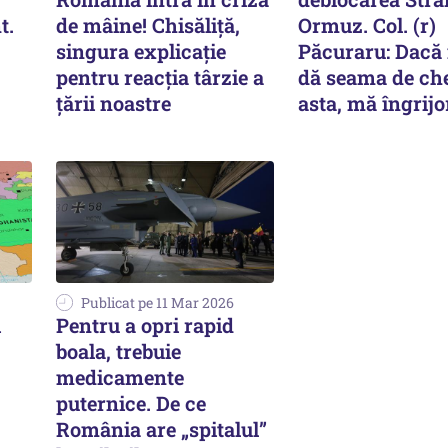
t.
de mâine! Chisăliță,
Ormuz. Col. (r)
singura explicație
Păcuraru: Dacă 
pentru reacția târzie a
dă seama de che
țării noastre
asta, mă îngrij
Publicat pe 11 Mar 2026
i
Pentru a opri rapid
boala, trebuie
medicamente
puternice. De ce
România are „spitalul”