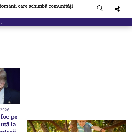
Românii care schimbă comunități
 2026
foc pe
ută la
mtorii