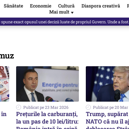
Sănătate
Economie
Cultură
Diaspora creativă
Mai mult
▼
Vîrdol, dezvăluite de o colegă. Povestea pilotului militar dincolo de…
rmuz
Publicat pe 23 Mar 2026
Publicat pe 20 Mar
 în
Prețurile la carburanți,
Trump, supărat 
la un pas de 10 lei/litru:
NATO că nu îl aj
România intră în criză
deblocarea Strâ