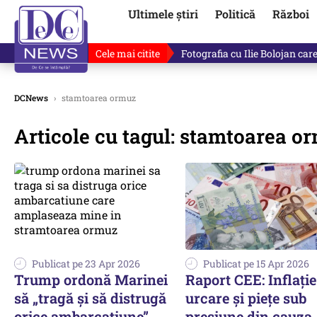
Ultimele știri
Politică
Război
Cele mai citite
Lucruri neștiute despre Mihai 
DCNews
›
stamtoarea ormuz
Articole cu tagul: stamtoarea o
Publicat pe 23 Apr 2026
Publicat pe 15 Apr 2026
Trump ordonă Marinei
Raport CEE: Inflație
să „tragă și să distrugă
urcare și piețe sub
orice ambarcațiune”
presiune din cauza