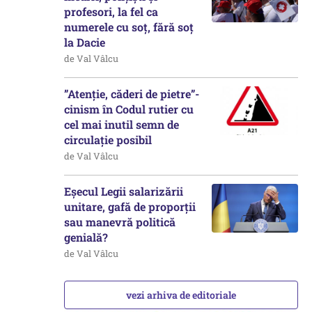
profesori, la fel ca
numerele cu soț, fără soț
la Dacie
de Val Vâlcu
”Atenție, căderi de pietre”-
cinism în Codul rutier cu
cel mai inutil semn de
circulație posibil
de Val Vâlcu
Eșecul Legii salarizării
unitare, gafă de proporții
sau manevră politică
genială?
de Val Vâlcu
vezi arhiva de editoriale