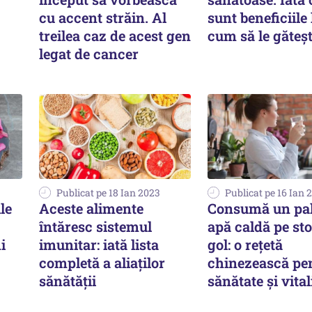
cu accent străin. Al
sunt beneficiile 
treilea caz de acest gen
cum să le găteșt
legat de cancer
Publicat pe 18 Ian 2023
Publicat pe 16 Ian 
le
Aceste alimente
Consumă un pa
întăresc sistemul
apă caldă pe st
i
imunitar: iată lista
gol: o rețetă
completă a aliaților
chinezească pe
sănătății
sănătate și vital