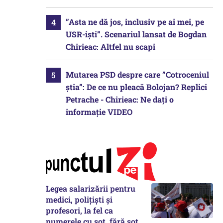
”Asta ne dă jos, inclusiv pe ai mei, pe
USR-iști”. Scenariul lansat de Bogdan
Chirieac: Altfel nu scapi
Mutarea PSD despre care ”Cotroceniul
știa”: De ce nu pleacă Bolojan? Replici
Petrache - Chirieac: Ne dați o
informație VIDEO
Legea salarizării pentru
medici, polițiști și
profesori, la fel ca
numerele cu soț, fără soț