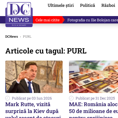
Ultimele știri
Politică
Război
Cele mai citite
De ce minte Ilie Bolojan? Ce 
DCNews
›
PURL
Articole cu tagul: PURL
Publicat pe 03 Iun 2026
Publicat pe 31 Dec 2025
Mark Rutte, vizită
MAE: România aloc
surpriză la Kiev după
50 de milioane de e
valul recent de atacuri
pentru sprijinirea