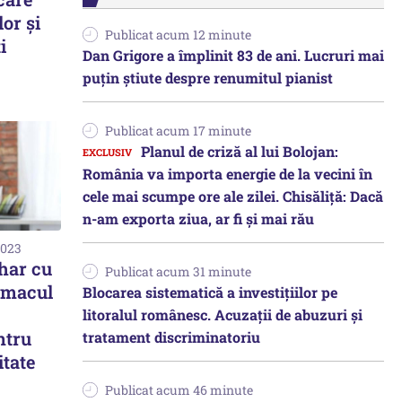
lor și
Publicat acum 12 minute
i
Dan Grigore a împlinit 83 de ani. Lucruri mai
puțin știute despre renumitul pianist
Publicat acum 17 minute
Planul de criză al lui Bolojan:
România va importa energie de la vecini în
cele mai scumpe ore ale zilei. Chisăliță: Dacă
n-am exporta ziua, ar fi și mai rău
2023
har cu
Publicat acum 31 minute
omacul
Blocarea sistematică a investițiilor pe
litoralul românesc. Acuzații de abuzuri și
ntru
tratament discriminatoriu
itate
Publicat acum 46 minute