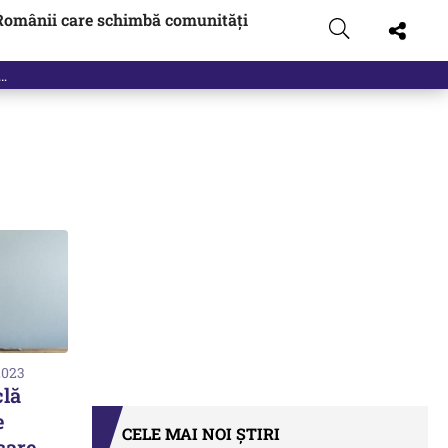
Românii care schimbă comunități
2023
clă
e
CELE MAI NOI ȘTIRI
care