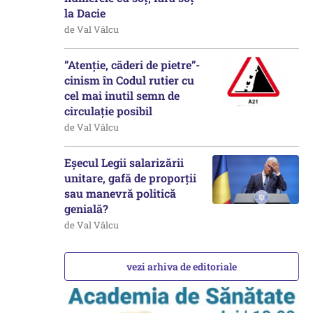
la Dacie
de Val Vâlcu
”Atenție, căderi de pietre”-
cinism în Codul rutier cu
cel mai inutil semn de
circulație posibil
de Val Vâlcu
Eșecul Legii salarizării
unitare, gafă de proporții
sau manevră politică
genială?
de Val Vâlcu
vezi arhiva de editoriale