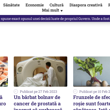
Sănătate
Economie
Cultură
Diaspora creativă
Mai mult
▼
spune Mircea Badea: E o minciună de mari proporții
Publicat pe 27 Feb 2023
Publicat pe 10 Feb 
ă
Un bărbat bolnav de
Frunzele de sfe
uro
cancer de prostată a
roșie sunt foart
început să vorbească
sănătoase. Iată 