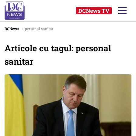
DCNews TV
DCNews
›
personal sanitar
Articole cu tagul: personal
sanitar