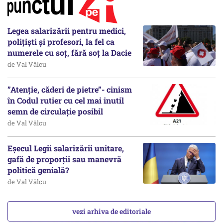
Legea salarizării pentru medici,
polițiști și profesori, la fel ca
numerele cu soț, fără soț la Dacie
de Val Vâlcu
”Atenție, căderi de pietre”- cinism
în Codul rutier cu cel mai inutil
semn de circulație posibil
de Val Vâlcu
Eșecul Legii salarizării unitare,
gafă de proporții sau manevră
politică genială?
de Val Vâlcu
vezi arhiva de editoriale