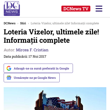
DCNews TV
DCNews
›
Stiri
›
Loteria Vizelor, ultimele zile! Informaţii complete
Loteria Vizelor, ultimele zile!
Informaţii complete
Autor:
Mircea F. Cristian
Data publicării: 17 Noi 2017
Adaugă-ne ca sursă preferată în Google
Urmărește-ne pe Google News