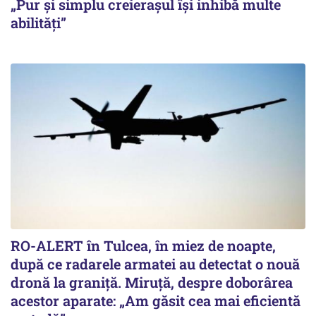
„Pur și simplu creierașul își inhibă multe
abilități”
RO-ALERT în Tulcea, în miez de noapte,
după ce radarele armatei au detectat o nouă
dronă la graniță. Miruță, despre doborârea
acestor aparate: „Am găsit cea mai eficientă