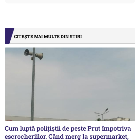
CITEȘTE MAI MULTE DIN STIRI
Cum luptă polițiștii de peste Prut împotriva
escrocheriilor. Când merg la supermarket,