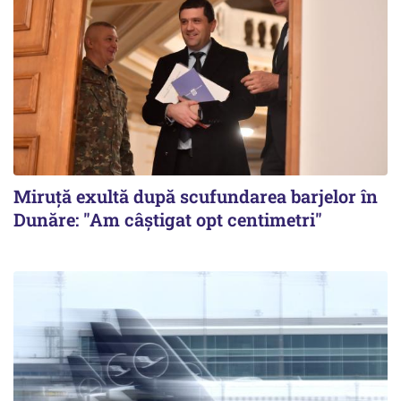
Miruță exultă după scufundarea barjelor în
Dunăre: "Am câștigat opt centimetri"