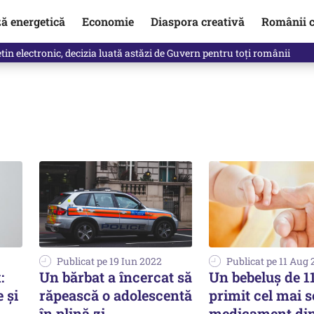
ză energetică
Economie
Diaspora creativă
Românii c
in electronic, decizia luată astăzi de Guvern pentru toți românii
Publicat pe 19 Iun 2022
Publicat pe 11 Aug 
:
Un bărbat a încercat să
Un bebeluș de 11
 și
răpească o adolescentă
primit cel mai
în plină zi
medicament di