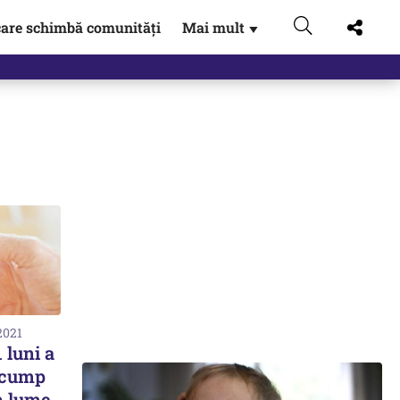
are schimbă comunități
Mai mult
▼
2021
 luni a
 scump
n lume