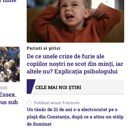
Parinti si pitici
De ce unele crize de furie ale
copiilor noștri ne scot din minți, iar
altele nu? Explicația psihologului
CELE MAI NOI ȘTIRI
2019
Essex.
pus sub
Publicat acum 9 minute
Un tânăr de 21 de ani s-a electrocutat pe o
plajă din Constanța, după ce a atins un stâlp
de iluminat