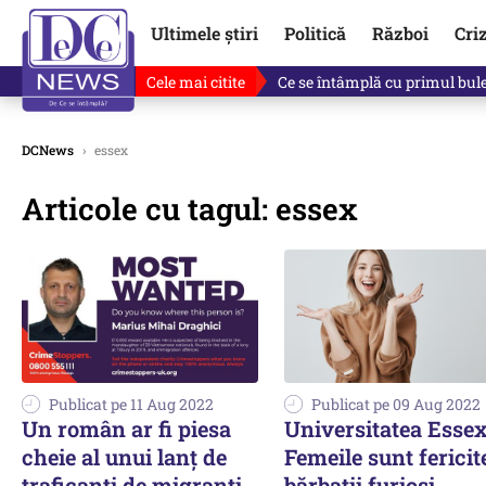
Ultimele știri
Politică
Război
Cri
Cele mai citite
Ce se întâmplă cu primul bulet
DCNews
›
essex
Articole cu tagul: essex
Publicat pe 11 Aug 2022
Publicat pe 09 Aug 2022
Un român ar fi piesa
Universitatea Essex
cheie al unui lanț de
Femeile sunt fericite
traficanți de migranți.
bărbații furioși