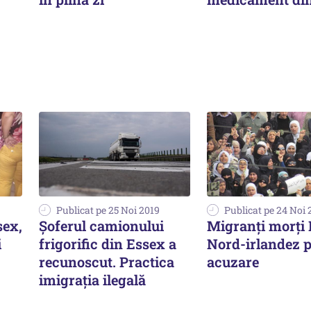
Publicat pe 25 Noi 2019
Publicat pe 24 Noi 
sex,
Şoferul camionului
Migranți morți 
i
frigorific din Essex a
Nord-irlandez 
recunoscut. Practica
acuzare
imigrația ilegală