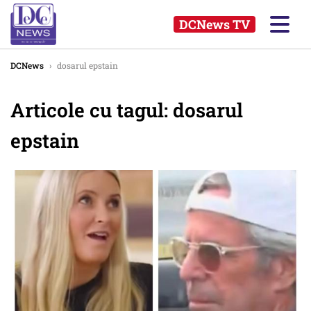
DCNews TV
DCNews
›
dosarul epstain
Articole cu tagul: dosarul
epstain