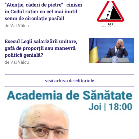
”Atenție, căderi de pietre”- cinism
în Codul rutier cu cel mai inutil
semn de circulație posibil
de Val Vâlcu
Eșecul Legii salarizării unitare,
gafă de proporții sau manevră
politică genială?
de Val Vâlcu
vezi arhiva de editoriale