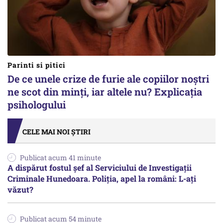
Parinti si pitici
De ce unele crize de furie ale copiilor noștri
ne scot din minți, iar altele nu? Explicația
psihologului
CELE MAI NOI ȘTIRI
Publicat acum 41 minute
A dispărut fostul șef al Serviciului de Investigații
Criminale Hunedoara. Poliția, apel la români: L-ați
văzut?
Publicat acum 54 minute