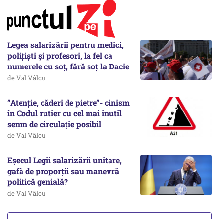
Legea salarizării pentru medici,
polițiști și profesori, la fel ca
numerele cu soț, fără soț la Dacie
de Val Vâlcu
”Atenție, căderi de pietre”- cinism
în Codul rutier cu cel mai inutil
semn de circulație posibil
de Val Vâlcu
Eșecul Legii salarizării unitare,
gafă de proporții sau manevră
politică genială?
de Val Vâlcu