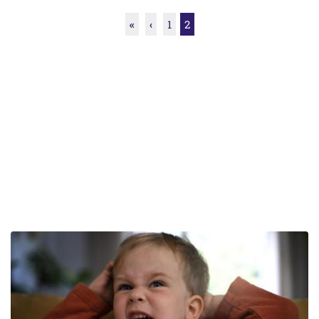
«
‹
1
2