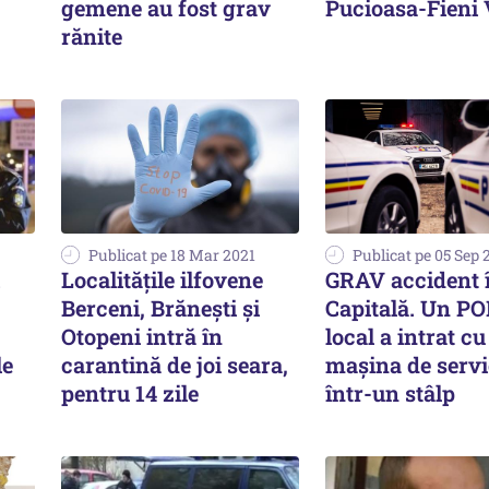
gemene au fost grav
Pucioasa-Fieni
rănite
Publicat pe 18 Mar 2021
Publicat pe 05 Sep 
Localităţile ilfovene
GRAV accident 
Berceni, Brăneşti şi
Capitală. Un P
Otopeni intră în
local a intrat cu
le
carantină de joi seara,
mașina de servi
pentru 14 zile
într-un stâlp