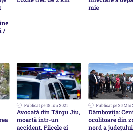
t
mie
ine
 /
Publicat pe 18 Iun 2021
Publicat pe 25 Mai
Avocată din Târgu Jiu,
Dâmbovița: Cen
erea
moartă într-un
ocolitoare din 
accident. Fiicele ei
nord a județului