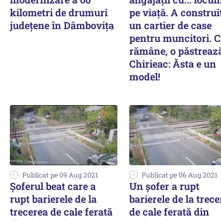
kilometri de drumuri
pe viaţă. A construi
județene în Dâmbovița
un cartier de case
pentru muncitori. C
rămâne, o păstrează
Chirieac: Ăsta e un
model!
Publicat pe 09 Aug 2021
Publicat pe 06 Aug 2021
Șoferul beat care a
Un şofer a rupt
rupt barierele de la
barierele de la trec
trecerea de cale ferată
de cale ferată din