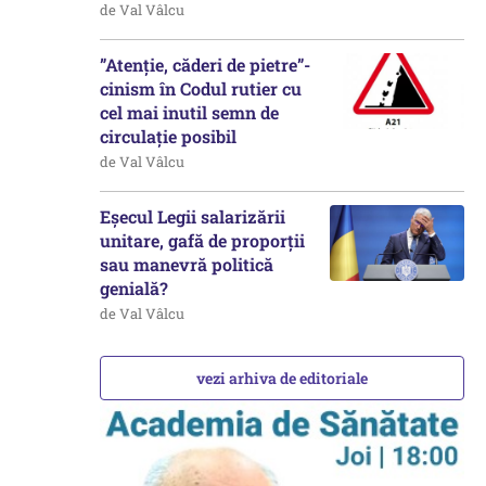
de Val Vâlcu
”Atenție, căderi de pietre”-
cinism în Codul rutier cu
cel mai inutil semn de
circulație posibil
de Val Vâlcu
Eșecul Legii salarizării
unitare, gafă de proporții
sau manevră politică
genială?
de Val Vâlcu
vezi arhiva de editoriale