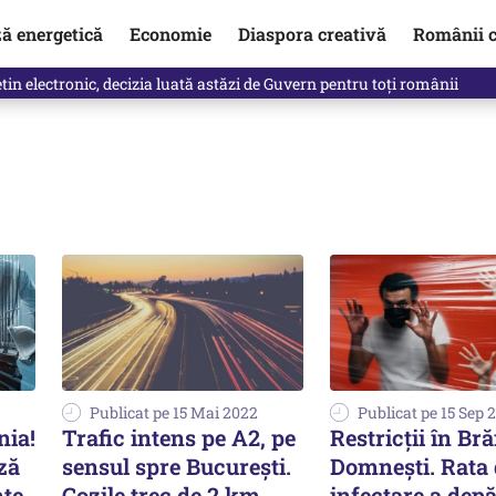
ză energetică
Economie
Diaspora creativă
Românii c
in electronic, decizia luată astăzi de Guvern pentru toți românii
Publicat pe 15 Mai 2022
Publicat pe 15 Sep 
nia!
Trafic intens pe A2, pe
Restricții în Bră
ază
sensul spre București.
Domnești. Rata 
nţe
Cozile trec de 2 km
infectare a depă