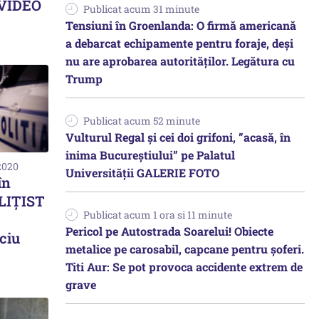
 VIDEO
Publicat acum 31 minute
Tensiuni în Groenlanda: O firmă americană
a debarcat echipamente pentru foraje, deși
nu are aprobarea autorităților. Legătura cu
Trump
Publicat acum 52 minute
Vulturul Regal și cei doi grifoni, ”acasă, în
inima Bucureștiului” pe Palatul
2020
Universității GALERIE FOTO
în
OLIȚIST
Publicat acum 1 ora si 11 minute
Pericol pe Autostrada Soarelui! Obiecte
ciu
metalice pe carosabil, capcane pentru șoferi.
Titi Aur: Se pot provoca accidente extrem de
grave