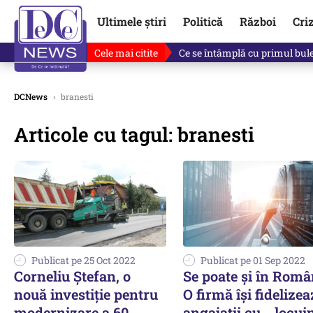
Ultimele știri
Politică
Război
Cri
Cele mai citite
Ce se întâmplă cu primul bulet
DCNews
›
branesti
Articole cu tagul: branesti
Publicat pe 25 Oct 2022
Publicat pe 01 Sep 2022
Corneliu Ștefan, o
Se poate şi în Româ
nouă investiție pentru
O firmă îşi fidelize
modernizare a 60
angajaţii cu... locui