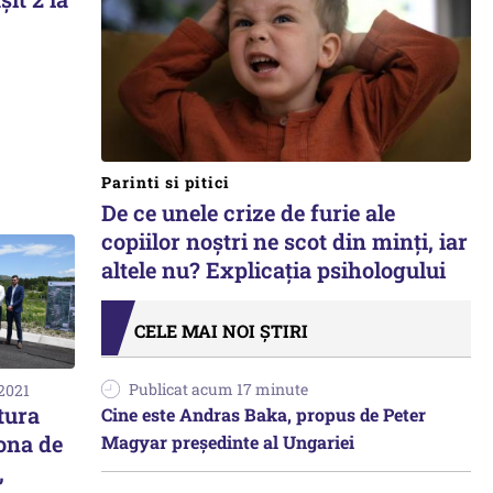
Parinti si pitici
De ce unele crize de furie ale
copiilor noștri ne scot din minți, iar
altele nu? Explicația psihologului
CELE MAI NOI ȘTIRI
Publicat acum 17 minute
 2021
tura
Cine este Andras Baka, propus de Peter
zona de
Magyar președinte al Ungariei
,