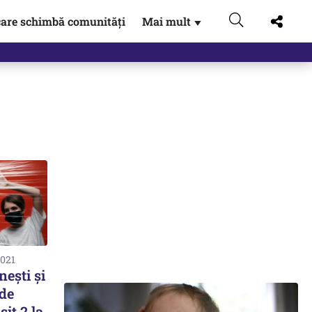
are schimbă comunități
Mai mult
▼
2021
nești și
de
șit 2 la