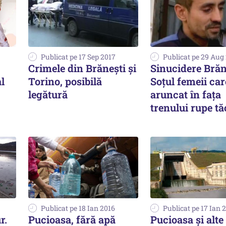
Publicat pe 17 Sep 2017
Publicat pe 29 Aug
Crimele din Brănești și
Sinucidere Brăn
l
Torino, posibilă
Soțul femeii car
legătură
aruncat în fața
trenului rupe t
Publicat pe 18 Ian 2016
Publicat pe 17 Ian 
r.
Pucioasa, fără apă
Pucioasa și alte