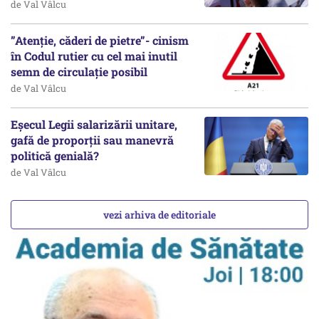
de Val Vâlcu
”Atenție, căderi de pietre”- cinism
în Codul rutier cu cel mai inutil
semn de circulație posibil
de Val Vâlcu
Eșecul Legii salarizării unitare,
gafă de proporții sau manevră
politică genială?
de Val Vâlcu
vezi arhiva de editoriale