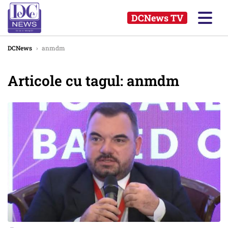
DCNews TV
DCNews
›
anmdm
Articole cu tagul: anmdm