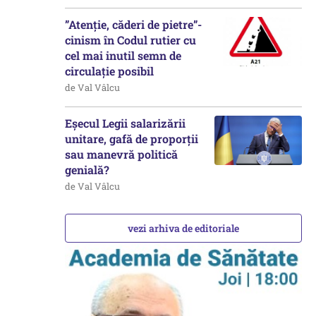
”Atenție, căderi de pietre”-
cinism în Codul rutier cu
cel mai inutil semn de
circulație posibil
de Val Vâlcu
Eșecul Legii salarizării
unitare, gafă de proporții
sau manevră politică
genială?
de Val Vâlcu
vezi arhiva de editoriale