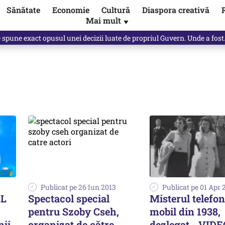
Sănătate
Economie
Cultură
Diaspora creativă
Mai mult
▼
Vîrdol, dezvăluite de o colegă. Povestea pilotului militar dincolo de…
Publicat pe 26 Iun 2013
Publicat pe 01 Apr 
LL
Spectacol special
Misterul telefon
pentru Szoby Cseh,
mobil din 1938,
nii
organizat de către
dezlegat - VIDE