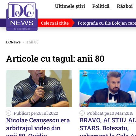
Ultimele știri
Politică
Război
Cele mai citite
Lucruri neștiute despre Mihai 
DCNews
›
anii 80
Articole cu tagul: anii 80
Publicat pe 26 Iul 2022
Publicat pe 10 Mar 2018
Nicolae Ceauşescu era
BRAVO, AI STIL! A
arbitrajul video din
STARS. Botezatu,
anii 80. Ovidiu
vehement la Gala A