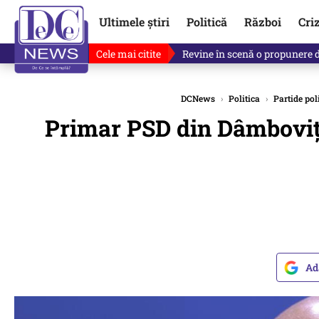
Ultimele știri
Politică
Război
Cri
Cele mai citite
Drona explodată în Bulgaria, 
DCNews
›
Politica
›
Partide poli
Primar PSD din Dâmboviț
Ad