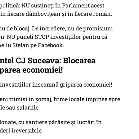
politică: NU susțineți în Parlament acest
 în fiecare dâmbovițean și în fiecare român.
u de blocaj. De încredere, nu de promisiuni
on. NU puneți STOP investițiilor pentru că
neliu Ștefan pe Facebook.
ntel CJ Suceava: Blocarea
iparea economiei!
 investițiilor înseamnă griparea economiei!
ni trimiși în șomaj, firme locale împinse spre
le sau salariile.
nate, cu șantiere părăsite și lucrări în
deri ireversibile.