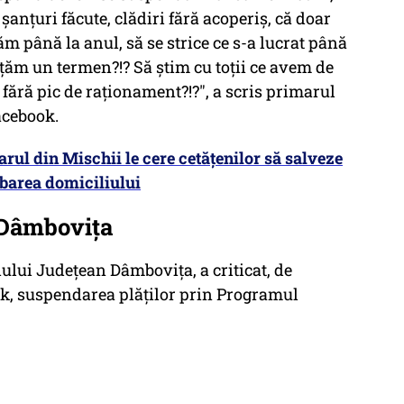
şanţuri făcute, clădiri fără acoperiş, că doar
ăm până la anul, să se strice ce s-a lucrat până
ţăm un termen?!? Să ştim cu toţii ce avem de
 fără pic de raţionament?!?", a scris primarul
acebook.
rul din Mischii le cere cetăţenilor să salveze
barea domiciliului
 Dâmbovița
iului Județean Dâmbovița, a criticat, de
k, suspendarea plăților prin Programul