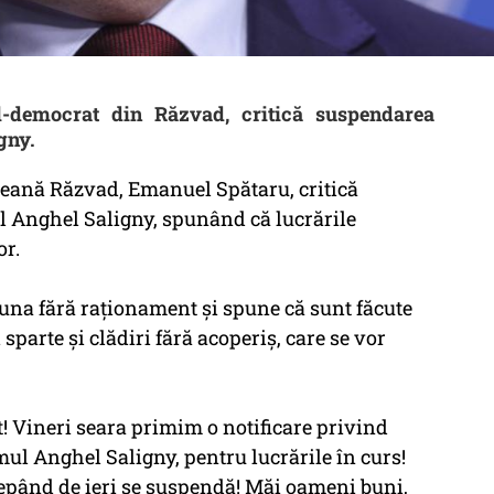
l-democrat din Răzvad, critică suspendarea
gny.
ană Răzvad, Emanuel Spătaru, critică
 Anghel Saligny, spunând că lucrările
or.
una fără raţionament şi spune că sunt făcute
parte şi clădiri fără acoperiş, care se vor
t! Vineri seara primim o notificare privind
ul Anghel Saligny, pentru lucrările în curs!
cepând de ieri se suspendă! Măi oameni buni,