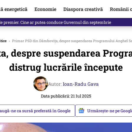
ză energetică
Economie
Diaspora creativă
Românii c
identificată. Ambasadoarea Ucrainei a fost convocată la Ministerul de
tice
›
Primar PSD din Dâmbovița, despre suspendarea Programului Anghel Salig
a, despre suspendarea Progra
distrug lucrările începute
Autor:
Ioan-Radu Gava
Data publicării: 21 Iul 2025
augă-ne ca sursă preferată în Google
Urmărește-ne pe Goog