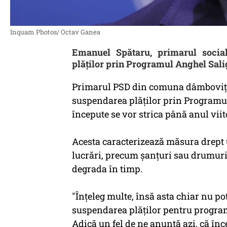
Inquam Photos/ Octav Ganea
Emanuel Spătaru, primarul socia
plăților prin Programul Anghel Sali
Primarul PSD din comuna dâmboviţe
suspendarea plăţilor prin Programul
începute se vor strica până anul viit
Acesta caracterizează măsura drept 
lucrări, precum şanţuri sau drumuri s
degrada în timp.
"Înţeleg multe, însă asta chiar nu po
suspendarea plăţilor pentru program
Adică un fel de ne anunţă azi, că în