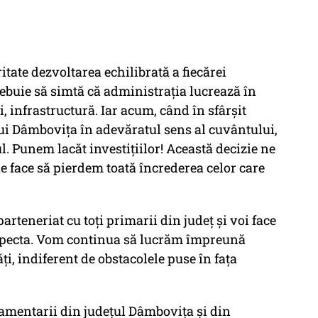
itate dezvoltarea echilibrată a fiecărei
buie să simtă că administrația lucrează în
ii, infrastructură. Iar acum, când în sfârșit
i Dâmbovița în adevăratul sens al cuvântului,
ul. Punem lacăt investițiilor! Această decizie ne
e face să pierdem toată încrederea celor care
arteneriat cu toți primarii din județ și voi face
respecta. Vom continua să lucrăm împreună
i, indiferent de obstacolele puse în fața
lamentarii din județul Dâmbovița și din