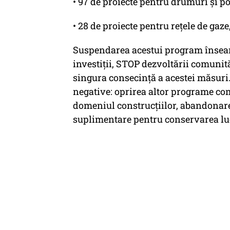
• 97 de proiecte pentru drumuri și po
• 28 de proiecte pentru rețele de gaze
Suspendarea acestui program înseam
investiții, STOP dezvoltării comunit
singura consecință a acestei măsuri.
negative: oprirea altor programe co
domeniul construcțiilor, abandonarea
suplimentare pentru conservarea luc