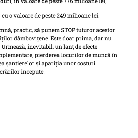
duri, în valoare de peste 776 milioane lei;
, cu o valoare de peste 249 milioane lei.
nă, practic, să punem STOP tuturor acestor
ăților dâmbovițene. Este doar prima, dar nu
 Urmează, inevitabil, un lanț de efecte
mplementare, pierderea locurilor de muncă în
 șantierelor și apariția unor costuri
rărilor începute.