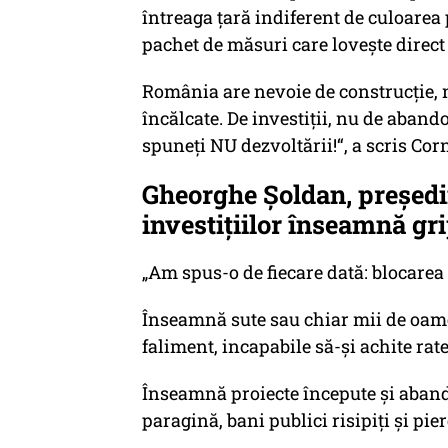
întreaga țară indiferent de culoarea 
pachet de măsuri care lovește direct
România are nevoie de construcție, n
încălcate. De investiții, nu de aband
spuneți NU dezvoltării!“, a scris Cor
Gheorghe Șoldan, președi
investițiilor înseamnă gr
„Am spus-o de fiecare dată: blocarea
Înseamnă sute sau chiar mii de oame
faliment, incapabile să-și achite rate
Înseamnă proiecte începute și abando
paragină, bani publici risipiți și pier