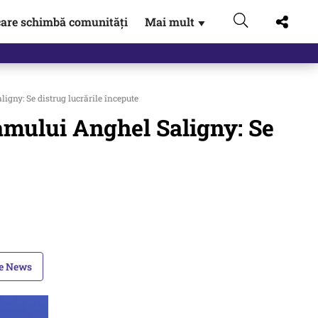
are schimbă comunități
Mai mult
▼
 Externe.…
ny: Se distrug lucrările începute
mului Anghel Saligny: Se
le News