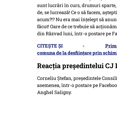
sunt lucrări în curs, drumuri sparte, 
de, se lucrează! Ce o să facem, aştept
acum?!? Nu era mai înţelept să anun
făcut! Oare de ce trebuie să acţionăm
din Răzvad luni, într-o postare pe F
CITEȘTE ȘI -
Prima
comuna de la desfiinţare prin schim
Reacția președintelui CJ
Corneliu Ștefan, președintele Consil
asemenea, într-o postare pe Faceboo
Anghel Saligny.