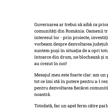
Guvernarea ar trebui să aibă ca prior
comunități din România. Oamenii tre
interesul lor - prin proiecte, investiț
vorbeam despre dezvoltarea județulu
suntem puși în situația de a opri tot
întoarce din drum, ne blochează și n
au crezut în noi!
Mesajul meu este foarte clar: am un p
tot ce îmi stă în putere pentru a-l 
pentru dezvoltarea fiecărei comunităț
noastră.
Totodată, fac un apel ferm către par