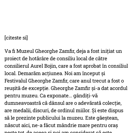
[citeste si]
Va fi Muzeul Gheorghe Zamfir, deja a fost iniţiat un
proiect de hotărâre de consiliu local de către
consilierul Aurel Bojin, care a fost aprobat în consiliul
local. Demarăm acţiunea. Noi am început şi
Festivalul Gheorghe Zamfir, care anul trecut a fost o
reuşită de excepţie. Gheorghe Zamfir şi-a dat acordul
pentru muzeu. Ca exponate... gândiţi-vă
dumneavoastră că dânsul are o adevărată colecţie,
are medalii, discuri, de ordinul miilor. Şi este dispus
să le prezinte publicului la muzeu. Este găeştean,
născut aici, ne-a făcut mândrie mare pentru oraş
peste tot, de aceea şi noi am considerat că este