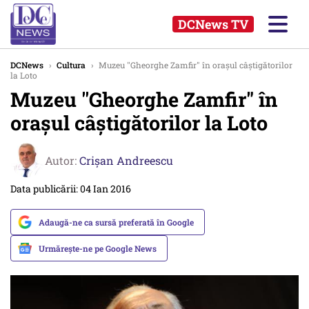
DCNews TV
DCNews
›
Cultura
›
Muzeu ''Gheorghe Zamfir" în oraşul câștigătorilor
la Loto
Muzeu ''Gheorghe Zamfir" în
oraşul câștigătorilor la Loto
Autor:
Crişan Andreescu
Data publicării: 04 Ian 2016
Adaugă-ne ca sursă preferată în Google
Urmărește-ne pe Google News