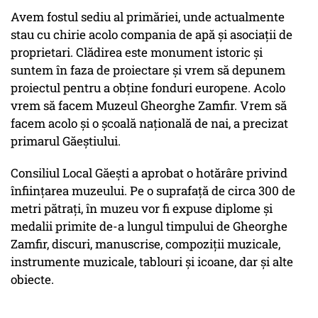
Avem fostul sediu al primăriei, unde actualmente
stau cu chirie acolo compania de apă şi asociaţii de
proprietari. Clădirea este monument istoric şi
suntem în faza de proiectare şi vrem să depunem
proiectul pentru a obţine fonduri europene. Acolo
vrem să facem Muzeul Gheorghe Zamfir. Vrem să
facem acolo şi o şcoală naţională de nai, a precizat
primarul Găeștiului.
Consiliul Local Găeşti a aprobat o hotărâre privind
înfiinţarea muzeului. Pe o suprafaţă de circa 300 de
metri pătraţi, în muzeu vor fi expuse diplome şi
medalii primite de-a lungul timpului de Gheorghe
Zamfir, discuri, manuscrise, compoziţii muzicale,
instrumente muzicale, tablouri şi icoane, dar şi alte
obiecte.