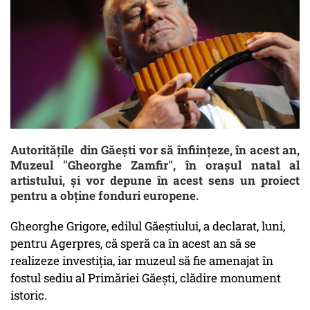
Autorităţile din Găeşti vor să înfiinţeze, în acest an,
Muzeul ''Gheorghe Zamfir'', în oraşul natal al
artistului, şi vor depune în acest sens un proiect
pentru a obţine fonduri europene.
Gheorghe Grigore, edilul Găeștiului, a declarat, luni,
pentru Agerpres, că speră ca în acest an să se
realizeze investiţia, iar muzeul să fie amenajat în
fostul sediu al Primăriei Găeşti, clădire monument
istoric.