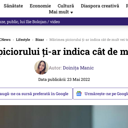
Sănătate
Economie
Cultură
Diaspora creativă
Mai mult
▼
, public, lui Ilie Bolojan / video
CNews
›
Lifestyle
›
Bizar
›
Mărimea piciorului ți-ar indica cât de mult vei t
ciorului ți-ar indica cât de mu
Autor:
Doinița Manic
Data publicării: 23 Mai 2022
augă-ne ca sursă preferată în Google
Urmărește-ne pe Goog