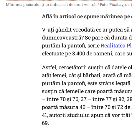
Mărimea piciorului ți-ar indica cât de mult vei trăi / Foto: Pixabay, 
Află în articol ce spune mărimea pe c
V-ați gândit vreodată ce ar putea s
dumneavoastră? Se pare că durata de
purtăm la pantofi, scrie
Realitatea P
efectuate pe 3.400 de oameni, care su
Astfel, cercetătorii susţin că datele 
atât femei, cât şi bărbaţi, arată că m
purtăm la pantofi, este strâns legată
susțin că femeile care poartă măsura 3
– între 70 şi 76, 37 – între 77 şi 82, 3
poartă măsura 40 – între 70 şi 72 de
41, autorii studiului spun că vor trăi 
69.