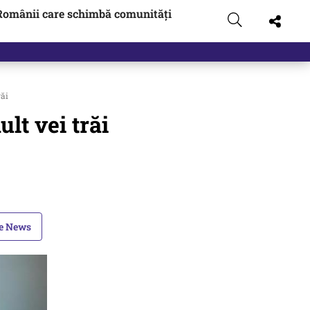
Românii care schimbă comunități
răi
lt vei trăi
le News