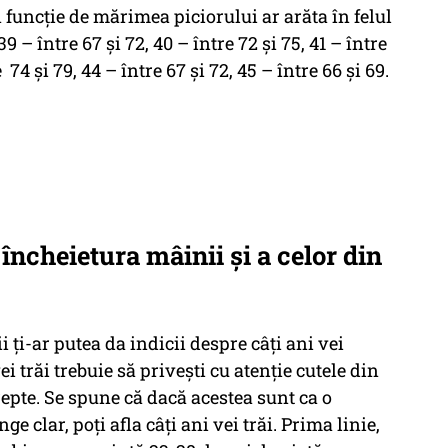
n funcție de mărimea piciorului ar arăta în felul
 – între 67 şi 72, 40 – între 72 şi 75, 41 – între
e 74 şi 79, 44 – între 67 şi 72, 45 – între 66 şi 69.
 încheietura mâinii și a celor din
i ți-ar putea da indicii despre câți ani vei
ei trăi trebuie să privești cu atenție cutele din
repte. Se spune că dacă acestea sunt ca o
ge clar, poți afla câți ani vei trăi. Prima linie,