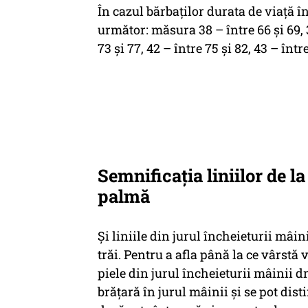
În cazul bărbaților durata de viață î
următor: măsura 38 – între 66 şi 69, 39
73 şi 77, 42 – între 75 şi 82, 43 – într
Semnificația liniilor de la
palmă
Și liniile din jurul încheieturii mâini
trăi. Pentru a afla până la ce vârstă v
piele din jurul încheieturii mâinii d
brățară în jurul mâinii și se pot distin