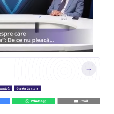
.
→
pantofi
durata de viata
WhatsApp
Email