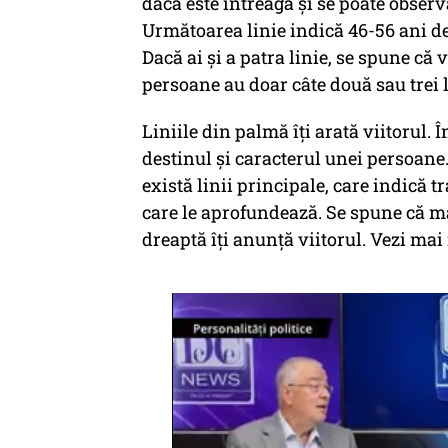
dacă este întreagă şi se poate observ
Următoarea linie indică 46-56 ani de 
Dacă ai şi a patra linie, se spune că 
persoane au doar câte două sau trei l
Liniile din palmă îţi arată viitorul. 
destinul şi caracterul unei persoane
există linii principale, care indică t
care le aprofundează. Se spune că mâ
dreaptă îţi anunţă viitorul. Vezi ma