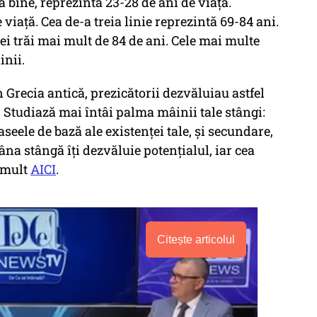
a bine, reprezintă 23-28 de ani de viaţă.
viaţă. Cea de-a treia linie reprezintă 69-84 ani.
vei trăi mai mult de 84 de ani. Cele mai multe
inii.
În Grecia antică, prezicătorii dezvăluiau astfel
. Studiază mai întâi palma mâinii tale stângi:
raseele de bază ale existenţei tale, şi secundare,
na stângă îţi dezvăluie potenţialul, iar cea
i mult
AICI
.
Citește articolul