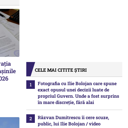
ația
CELE MAI CITITE ȘTIRI
șinile
2026
Fotografia cu Ilie Bolojan care spune
exact opusul unei decizii luate de
propriul Guvern. Unde a fost surprins
în mare discreție, fără alai
Răzvan Dumitrescu îi cere scuze,
public, lui Ilie Bolojan / video