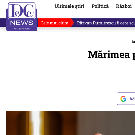
Ultimele știri
Politică
Război
Cele mai citite
Răzvan Dumitrescu îi cere scuze
D
Mărimea pi
Ad