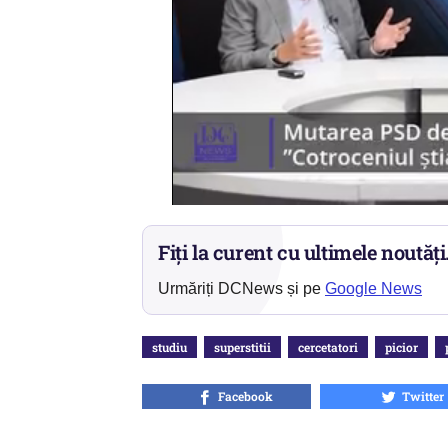
Fiți la curent cu ultimele noutăți
Urmăriți DCNews și pe
Google News
studiu
superstitii
cercetatori
picior
Facebook
Twitter