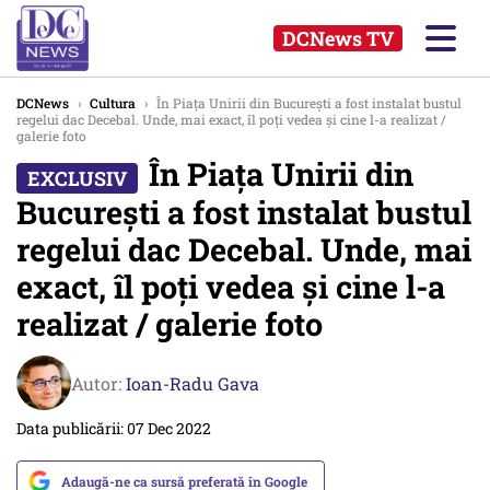
DCNews TV
DCNews
›
Cultura
›
În Piața Unirii din București a fost instalat bustul
regelui dac Decebal. Unde, mai exact, îl poți vedea și cine l-a realizat /
galerie foto
În Piața Unirii din
București a fost instalat bustul
regelui dac Decebal. Unde, mai
exact, îl poți vedea și cine l-a
realizat / galerie foto
Autor:
Ioan-Radu Gava
Data publicării: 07 Dec 2022
Adaugă-ne ca sursă preferată în Google