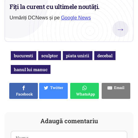
Fiți la curent cu ultimele noutăți.
Urmăriți DCNews și pe
Google News
→
bucuresti
sculptor
piata unirii
decebal
hanul lui manuc
Twitter
Email
Facebook
WhatsApp
Adaugă comentariu