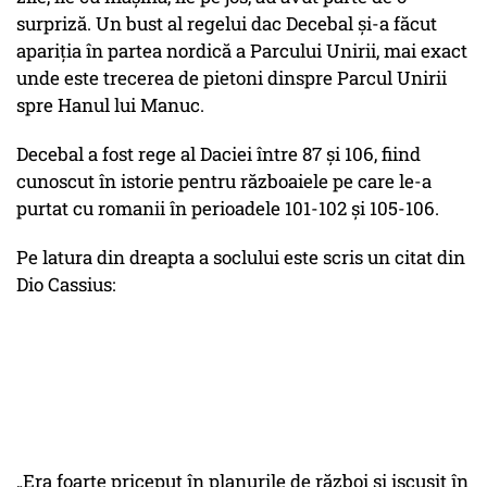
surpriză. Un bust al regelui dac Decebal și-a făcut
apariția în partea nordică a Parcului Unirii, mai exact
unde este trecerea de pietoni dinspre Parcul Unirii
spre Hanul lui Manuc.
Decebal a fost rege al Daciei între 87 și 106, fiind
cunoscut în istorie pentru războaiele pe care le-a
purtat cu romanii în perioadele 101-102 și 105-106.
Pe latura din dreapta a soclului este scris un citat din
Dio Cassius:
„Era foarte priceput în planurile de război și iscusit în