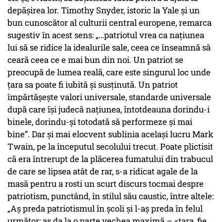
depășirea lor. Timothy Snyder, istoric la Yale și un
bun cunoscător al culturii central europene, remarca
sugestiv în acest sens: „…patriotul vrea ca națiunea
lui să se ridice la idealurile sale, ceea ce înseamnă să
ceară ceea ce e mai bun din noi. Un patriot se
preocupă de lumea reală, care este singurul loc unde
țara sa poate fi iubită și susținută. Un patriot
împărtășește valori universale, standarde universale
după care își judecă națiunea, întotdeauna dorindu-i
binele, dorindu-și totodată să performeze și mai
bine”. Dar și mai elocvent sublinia același lucru Mark
Twain, pe la începutul secolului trecut. Poate plictisit
că era întrerupt de la plăcerea fumatului din trabucul
de care se lipsea atât de rar, s-a ridicat agale de la
masă pentru a rosti un scurt discurs tocmai despre
patriotism, punctând, în stilul său caustic, între altele:
„Aș preda patriotismul în școli și l-aș preda în felul
următor: aș da la o parte vechea maximă – «țara, fie