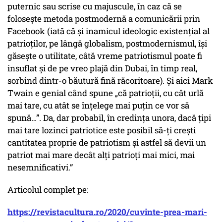
puternic sau scrise cu majuscule, în caz că se
folosește metoda postmodernă a comunicării prin
Facebook (iată că și inamicul ideologic existențial al
patrioților, pe lângă globalism, postmodernismul, își
găsește o utilitate, câtă vreme patriotismul poate fi
insuflat și de pe vreo plajă din Dubai, în timp real,
sorbind dintr-o băutură fină răcoritoare). Și aici Mark
Twain e genial când spune „că patrioții, cu cât urlă
mai tare, cu atât se înțelege mai puțin ce vor să
spună…”. Da, dar probabil, în credința unora, dacă țipi
mai tare lozinci patriotice este posibil să-ți crești
cantitatea proprie de patriotism și astfel să devii un
patriot mai mare decât alți patrioți mai mici, mai
nesemnificativi.”
Articolul complet pe:
https://revistacultura.ro/2020/cuvinte-prea-mari-