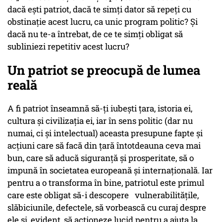
dacă ești patriot, dacă te simți dator să repeți cu
obstinație acest lucru, ca unic program politic? Și
dacă nu te-a întrebat, de ce te simți obligat să
subliniezi repetitiv acest lucru?
Un patriot se preocupă de lumea
reală
A fi patriot înseamnă să-ți iubești țara, istoria ei,
cultura și civilizația ei, iar în sens politic (dar nu
numai, ci și intelectual) aceasta presupune fapte și
acțiuni care să facă din țară întotdeauna ceva mai
bun, care să aducă siguranță și prosperitate, să o
impună în societatea europeană și internațională. Iar
pentru a o transforma în bine, patriotul este primul
care este obligat să-i descopere vulnerabilitățile,
slăbiciunile, defectele, să vorbească cu curaj despre
ele și, evident, să acționeze lucid pentru a ajuta la