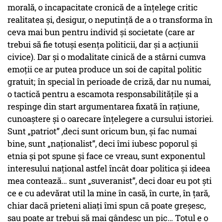
morală, o incapacitate cronică de a înțelege critic
realitatea și, desigur, o neputință de a o transforma în
ceva mai bun pentru individ și societate (care ar
trebui să fie totuși esența politicii, dar și a acțiunii
civice). Dar și o modalitate cinică de a stârni cumva
emoții ce ar putea produce un soi de capital politic
gratuit; în special în perioade de criză, dar nu numai,
o tactică pentru a escamota responsabilitățile și a
respinge din start argumentarea fixată în rațiune,
cunoaștere și o oarecare înțelegere a cursului istoriei.
Sunt „patriot” ,deci sunt oricum bun, și fac numai
bine, sunt „naționalist”, deci îmi iubesc poporul și
etnia și pot spune și face ce vreau, sunt exponentul
interesului național astfel încât doar politica și ideea
mea contează… sunt „suveranist”, deci doar eu pot ști
ce e cu adevărat util la mine în casă, în curte, în țară,
chiar dacă prieteni aliați îmi spun că poate greșesc,
sau poate ar trebui să mai gândesc un pic… Totul e o