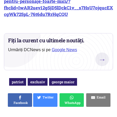
pentru-personaje-foarte-mici/?
fbclid=IwAR2uev12gSjD5lDckC1v__s7HsU7ojqucEX
cgWk725pL-76t6du7RrHqCQU
Fiți la curent cu ultimele noutăți.
Urmăriți DCNews și pe
Google News
→
patriot
exclusiv
george maior
Twitter
Email
Facebook
WhatsApp