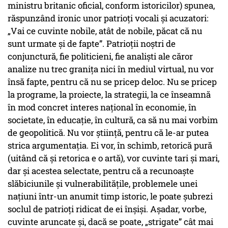
ministru britanic oficial, conform istoricilor) spunea,
răspunzând ironic unor patrioți vocali și acuzatori:
„Vai ce cuvinte nobile, atât de nobile, păcat că nu
sunt urmate și de fapte”. Patrioții noștri de
conjunctură, fie politicieni, fie analiști ale căror
analize nu trec granița nici în mediul virtual, nu vor
însă fapte, pentru că nu se pricep deloc. Nu se pricep
la programe, la proiecte, la strategii, la ce înseamnă
în mod concret interes național în economie, în
societate, în educație, în cultură, ca să nu mai vorbim
de geopolitică. Nu vor știință, pentru că le-ar putea
strica argumentația. Ei vor, în schimb, retorică pură
(uitând că și retorica e o artă), vor cuvinte tari și mari,
dar și acestea selectate, pentru că a recunoaște
slăbiciunile și vulnerabilitățile, problemele unei
națiuni într-un anumit timp istoric, le poate șubrezi
soclul de patrioți ridicat de ei înșiși. Așadar, vorbe,
cuvinte aruncate și, dacă se poate, „strigate” cât mai