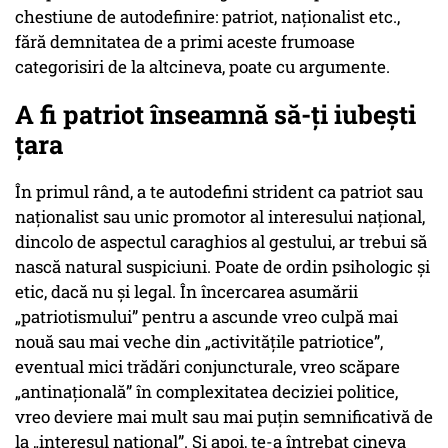
chestiune de autodefinire: patriot, naționalist etc.,
fără demnitatea de a primi aceste frumoase
categorisiri de la altcineva, poate cu argumente.
A fi patriot înseamnă să-ți iubești
țara
În primul rând, a te autodefini strident ca patriot sau
naționalist sau unic promotor al interesului național,
dincolo de aspectul caraghios al gestului, ar trebui să
nască natural suspiciuni. Poate de ordin psihologic și
etic, dacă nu și legal. În încercarea asumării
„patriotismului” pentru a ascunde vreo culpă mai
nouă sau mai veche din „activitățile patriotice”,
eventual mici trădări conjuncturale, vreo scăpare
„antinațională” în complexitatea deciziei politice,
vreo deviere mai mult sau mai puțin semnificativă de
la „interesul național”. Și apoi, te-a întrebat cineva