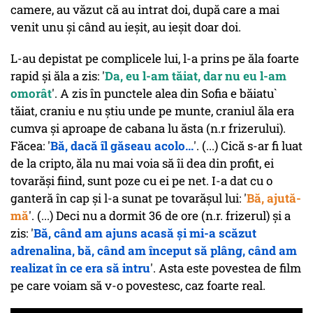
camere, au văzut că au intrat doi, după care a mai
venit unu și când au ieșit, au ieșit doar doi.
L-au depistat pe complicele lui, l-a prins pe ăla foarte
rapid și ăla a zis: '
Da, eu l-am tăiat, dar nu eu l-am
omorât
'. A zis în punctele alea din Sofia e băiatu`
tăiat, craniu e nu știu unde pe munte, craniul ăla era
cumva și aproape de cabana lu ăsta (n.r frizerului).
Făcea: '
Bă, dacă îl găseau acolo...
'. (...) Cică s-ar fi luat
de la cripto, ăla nu mai voia să îi dea din profit, ei
tovarăși fiind, sunt poze cu ei pe net. I-a dat cu o
ganteră în cap și l-a sunat pe tovarășul lui: '
Bă, ajută-
mă
'. (...) Deci nu a dormit 36 de ore (n.r. frizerul) și a
zis: '
Bă, când am ajuns acasă și mi-a scăzut
adrenalina, bă, când am început să plâng, când am
realizat în ce era să intru
'. Asta este povestea de film
pe care voiam să v-o povestesc, caz foarte real.