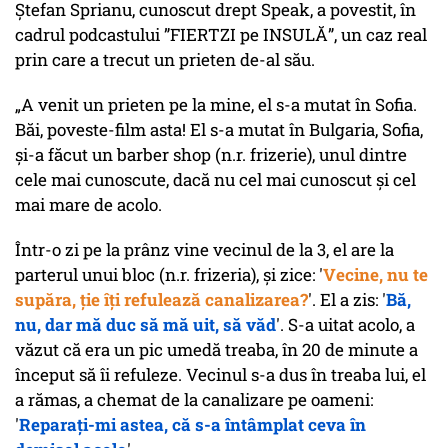
Ștefan Sprianu, cunoscut drept Speak, a povestit, în
cadrul podcastului ”FIERTZI pe INSULĂ”, un caz real
prin care a trecut un prieten de-al său.
„A venit un prieten pe la mine, el s-a mutat în Sofia.
Băi, poveste-film asta! El s-a mutat în Bulgaria, Sofia,
și-a făcut un barber shop (n.r. frizerie), unul dintre
cele mai cunoscute, dacă nu cel mai cunoscut și cel
mai mare de acolo.
Într-o zi pe la prânz vine vecinul de la 3, el are la
parterul unui bloc (n.r. frizeria), și zice: '
Vecine, nu te
supăra, ție îți refulează canalizarea?
'. El a zis: '
Bă,
nu, dar mă duc să mă uit, să văd
'. S-a uitat acolo, a
văzut că era un pic umedă treaba, în 20 de minute a
început să îi refuleze. Vecinul s-a dus în treaba lui, el
a rămas, a chemat de la canalizare pe oameni:
'
Reparați-mi astea, că s-a întâmplat ceva în