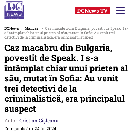
DCNews TV
DCNews
›
Mallcast
›
Caz macabru din Bulgaria, povestit de Speak. I s-
a întâmplat chiar unui prieten al său, mutat în Sofia: Au venit trei
detectivi de la criminalistică, era principalul suspect
Caz macabru din Bulgaria,
povestit de Speak. I s-a
întâmplat chiar unui prieten al
său, mutat în Sofia: Au venit
trei detectivi de la
criminalistică, era principalul
suspect
Autor:
Cristian Cîșleanu
Data publicării: 24 Iul 2024