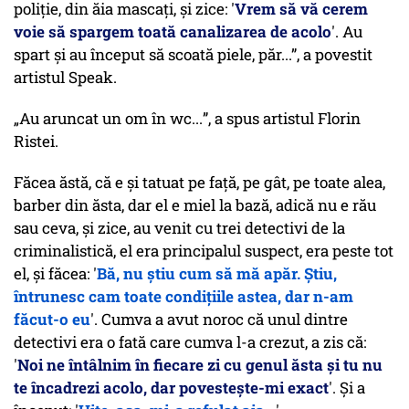
poliție, din ăia mascați, și zice: '
Vrem să vă cerem
voie să spargem toată canalizarea de acolo
'. Au
spart și au început să scoată piele, păr...”, a povestit
artistul Speak.
„
Au aruncat un om în wc...
”, a spus artistul Florin
Ristei.
Făcea ăstă, că e și tatuat pe față, pe gât, pe toate alea,
barber din ăsta, dar el e miel la bază, adică nu e rău
sau ceva, și zice, au venit cu trei detectivi de la
criminalistică, el era principalul suspect, era peste tot
el, și făcea: '
Bă, nu știu cum să mă apăr. Știu,
întrunesc cam toate condițiile astea, dar n-am
făcut-o eu
'. Cumva a avut noroc că unul dintre
detectivi era o fată care cumva l-a crezut, a zis că:
'
Noi ne întâlnim în fiecare zi cu genul ăsta și tu nu
te încadrezi acolo, dar povestește-mi exact
'. Și a