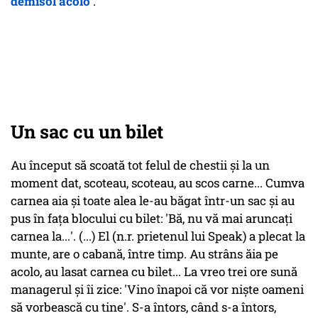
demisol acolo
'.
Un sac cu un bilet
Au început să scoată tot felul de chestii și la un
moment dat, scoteau, scoteau, au scos carne... Cumva
carnea aia și toate alea le-au băgat într-un sac și au
pus în fața blocului cu bilet: '
Bă, nu vă mai aruncați
carnea la...
'. (...) El (n.r. prietenul lui Speak) a plecat la
munte, are o cabană, între timp. Au strâns ăia pe
acolo, au lasat carnea cu bilet... La vreo trei ore sună
managerul și îi zice: '
Vino înapoi că vor niște oameni
să vorbească cu tine
'. S-a întors, când s-a întors,