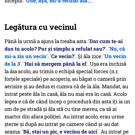
început: '
Uite, așa, mi-a refulat aia...
'.
Legătura cu vecinul
Până la urmă a ajuns la treaba asta: '
Dar cum te-ai
dus tu acolo? Pur și simplu a refulat sau?
'. '
Nu, că
mi-a zis un vecin
'. '
Ce vecin?
'. Și ăla zice: '
Un vecin
de la 3
'. '
Hai să mergem până la el
'. Ușa era închisă
la ăia acolo, au trimis o echipă special forces (n.r.
forțele speciale) pe acoperiș, au băgat o cameră prin
aerisire și au dedus ei cumva că de la ăla. Mandat, au
intrat peste ăla în casă, ăla nu mai era în casă. Acolo
legea e că de când încep o procedură din asta îți ia un
om de pe stradă și ăla stă cu tine mereu, ca să ai
martor din afara poliției. Au intrat acolo, erau urme
șterse și după au intrat pe camere când și-au dat
seama: '
Bă, stai un pic, e vecinu de aici
'. Au intrat pe