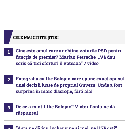
CELE MAI CITITE ȘTIRI
Cine este omul care ar obține voturile PSD pentru
funcția de premier? Marian Petrache: „Vă dau
scris că trei sferturi îl votează” / video
Fotografia cu Ilie Bolojan care spune exact opusul
unei decizii luate de propriul Guvern. Unde a fost
surprins în mare discreție, fără alai
De ce a mințit Ilie Bolojan? Victor Ponta ne dă
răspunsul
”Asta ne dă jos, inclusiv pe ai mei, pe USR-iști”.