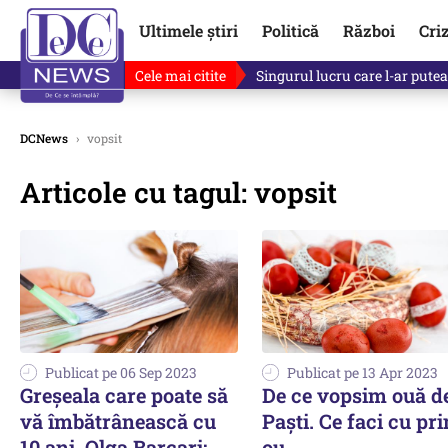
Ultimele știri
Politică
Război
Cri
Cele mai citite
Singurul lucru care l-ar putea 
DCNews
›
vopsit
Articole cu tagul: vopsit
Publicat pe 06 Sep 2023
Publicat pe 13 Apr 2023
Greșeala care poate să
De ce vopsim ouă d
vă îmbătrânească cu
Paști. Ce faci cu pr
10 ani. Olga Barcari:
ou