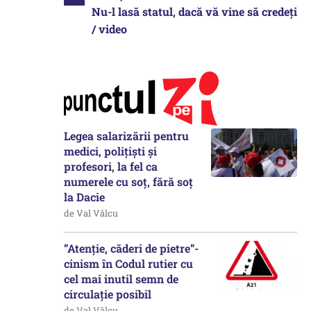
Nu-l lasă statul, dacă vă vine să credeți
/ video
Legea salarizării pentru
medici, polițiști și
profesori, la fel ca
numerele cu soț, fără soț
la Dacie
de Val Vâlcu
”Atenție, căderi de pietre”-
cinism în Codul rutier cu
cel mai inutil semn de
circulație posibil
de Val Vâlcu