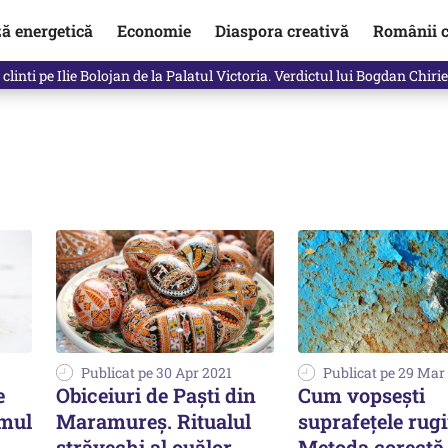
ză energetică
Economie
Diaspora creativă
Românii c
clinti pe Ilie Bolojan de la Palatul Victoria. Verdictul lui Bogdan Chiri
Publicat pe 30 Apr 2021
Publicat pe 29 Mar
e
Obiceiuri de Paști din
Cum vopsești
imul
Maramureș. Ritualul
suprafețele rugi
străvechi al ouălor
Metoda corectă,