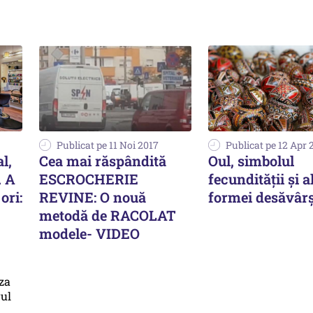
Publicat pe 11 Noi 2017
Publicat pe 12 Apr 
l,
Cea mai răspândită
Oul, simbolul
. A
ESCROCHERIE
fecundităţii şi a
ori:
REVINE: O nouă
formei desăvârş
metodă de RACOLAT
modele- VIDEO