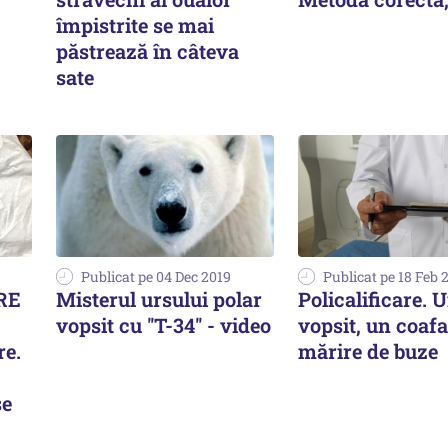
împistrite se mai
păstrează în câteva
sate
Publicat pe 04 Dec 2019
Publicat pe 18 Feb 
ARE
Misterul ursului polar
Policalificare. 
vopsit cu ''T-34'' - video
vopsit, un coafat
re.
mărire de buze
se