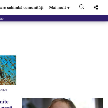
are schimbă comunități
Mai mult
▼
eac
 2021
nite.
 pașii