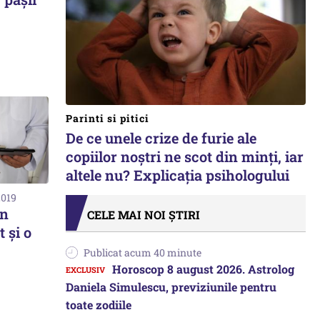
Parinti si pitici
De ce unele crize de furie ale
copiilor noștri ne scot din minți, iar
altele nu? Explicația psihologului
2019
Un
CELE MAI NOI ȘTIRI
 și o
Publicat acum 40 minute
Horoscop 8 august 2026. Astrolog
Daniela Simulescu, previziunile pentru
toate zodiile