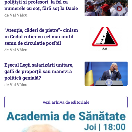
polițiști și profesori, la fel ca
numerele cu soț, fără soț la Dacie
de Val Vâlcu
”Atenție, căderi de pietre”- cinism
în Codul rutier cu cel mai inutil
semn de circulație posibil
de Val Vâlcu
Eșecul Legii salarizării unitare,
gafă de proporții sau manevră
politică genială?
de Val Vâlcu
vezi arhiva de editoriale