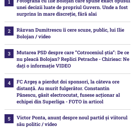
Fotografia cu Ilie Bolojan care spune exact opusul
unei decizii luate de propriul Guvern. Unde a fost
surprins în mare discreție, fără alai
Răzvan Dumitrescu îi cere scuze, public, lui Ilie
Bolojan / video
Mutarea PSD despre care ”Cotroceniul știa”: De ce
nu pleacă Bolojan? Replici Petrache - Chirieac: Ne
dați o informație VIDEO
FC Argeș a pierdut doi sponsori, la câteva ore
distanță. Au murit fulgerător. Constantin
Pănescu, găsit electrocutat, fusese acționar al
echipei din Superliga - FOTO în articol
Victor Ponta, anunț despre noul partid și viitorul
său politic / video