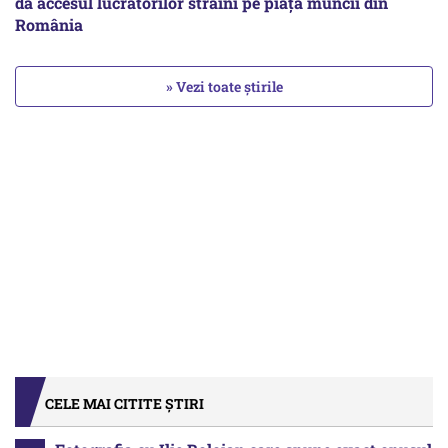
dă accesul lucrătorilor străini pe piața muncii din
România
» Vezi toate știrile
CELE MAI CITITE ȘTIRI