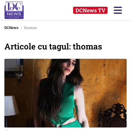
DCNews TV
DCNews
›
thomas
Articole cu tagul: thomas