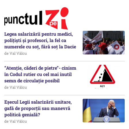
Legea salarizării pentru medici,
polițiști și profesori, la fel ca
numerele cu soț, fără soț la Dacie
de Val Vâlcu
”Atenție, căderi de pietre”- cinism
în Codul rutier cu cel mai inutil
semn de circulație posibil
de Val Vâlcu
Eșecul Legii salarizării unitare,
gafă de proporții sau manevră
politică genială?
de Val Vâlcu