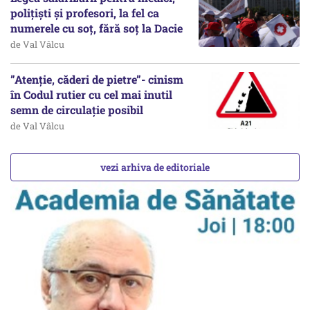
polițiști și profesori, la fel ca
numerele cu soț, fără soț la Dacie
de Val Vâlcu
”Atenție, căderi de pietre”- cinism
în Codul rutier cu cel mai inutil
semn de circulație posibil
de Val Vâlcu
vezi arhiva de editoriale