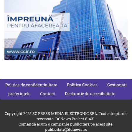
Politica de confidențialitate
Politica Cookies
Gestionați
preferințele
Contact
Declarație de accesibilitate
Copyright 2025 SC PRESS MEDIA ELECTRONIC SRL. Toate drepturile
rezervate. DCNews Proiect 81431.
Comandă acum o campanie publicitară pe acest site:
publicitate@dcnews.ro