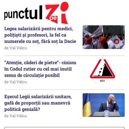
Legea salarizării pentru medici,
polițiști și profesori, la fel ca
numerele cu soț, fără soț la Dacie
de Val Vâlcu
”Atenție, căderi de pietre”- cinism
în Codul rutier cu cel mai inutil
semn de circulație posibil
de Val Vâlcu
Eșecul Legii salarizării unitare,
gafă de proporții sau manevră
politică genială?
de Val Vâlcu