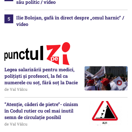
său politic / video
Ilie Bolojan, gafă în direct despre „omul harnic“ /
video
Legea salarizării pentru medici,
polițiști și profesori, la fel ca
numerele cu soț, fără soț la Dacie
de Val Vâlcu
”Atenție, căderi de pietre”- cinism
în Codul rutier cu cel mai inutil
semn de circulație posibil
de Val Vâlcu