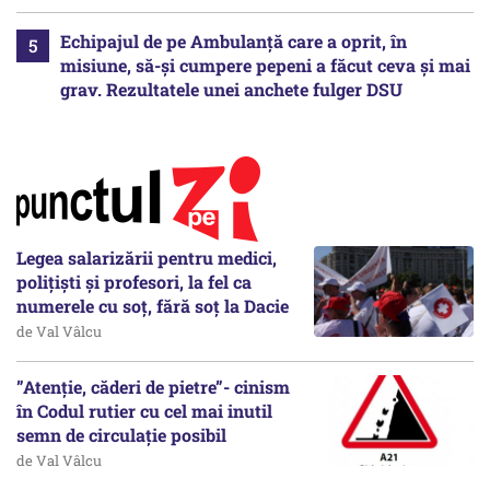
Echipajul de pe Ambulanță care a oprit, în
misiune, să-și cumpere pepeni a făcut ceva și mai
grav. Rezultatele unei anchete fulger DSU
Legea salarizării pentru medici,
polițiști și profesori, la fel ca
numerele cu soț, fără soț la Dacie
de Val Vâlcu
”Atenție, căderi de pietre”- cinism
în Codul rutier cu cel mai inutil
semn de circulație posibil
de Val Vâlcu