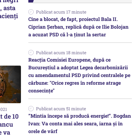
, asta
Publicat acum 17 minute
cienți
Cine a blocat, de fapt, proiectul Bala II.
Ciprian Șerban, replică după ce Ilie Bolojan
a acuzat PSD că l-a ținut la sertar
Publicat acum 18 minute
Reacția Comisiei Europene, după ce
Bucureștiul a adoptat Legea decarbonizării
cu amendamentul PSD privind centralele pe
cărbune: "Orice regres în reforme atrage
consecințe"
Publicat acum 51 minute
2021
t de 10
”Mintia începe să producă energie!”. Bogdan
Ivan: Va conta mai ales seara, iarna și în
Iancu
orele de vârf
e va