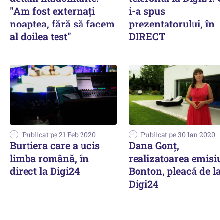
"Am fost externați
i-a spus
noaptea, fără să facem
prezentatorului, în
al doilea test"
DIRECT
Publicat pe 21 Feb 2020
Publicat pe 30 Ian 2020
Burtiera care a ucis
Dana Gonţ,
limba română, în
realizatoarea emisi
direct la Digi24
Bonton, pleacă de l
Digi24