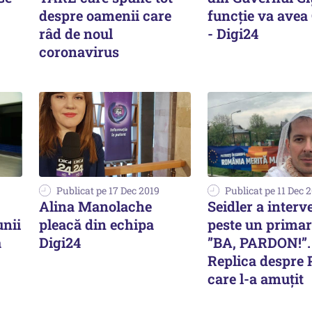
despre oamenii care
funcție va avea
râd de noul
- Digi24
coronavirus
Publicat pe 17 Dec 2019
Publicat pe 11 Dec 
Alina Manolache
Seidler a interv
unii
pleacă din echipa
peste un primar
a
Digi24
”BA, PARDON!”.
Replica despre
care l-a amuțit