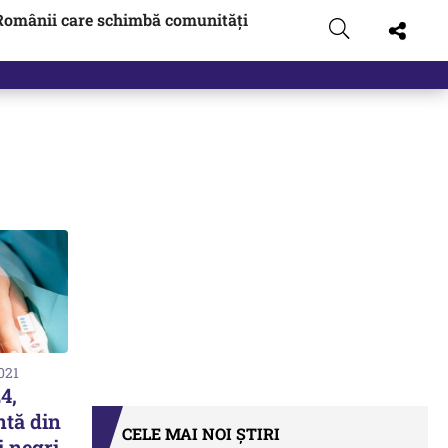
Românii care schimbă comunități
2021
4,
ntă din
CELE MAI NOI ȘTIRI
i negri