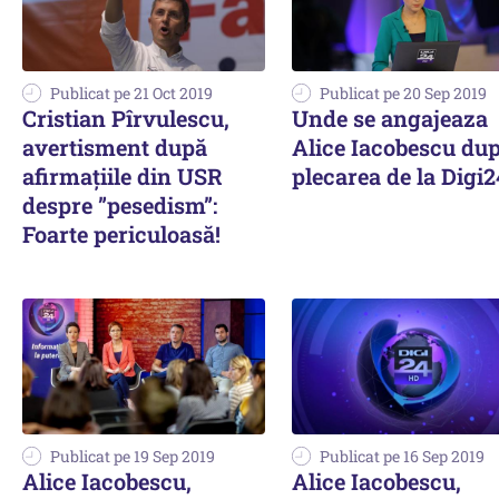
Publicat pe 21 Oct 2019
Publicat pe 20 Sep 2019
Cristian Pîrvulescu,
Unde se angajeaza
avertisment după
Alice Iacobescu du
afirmațiile din USR
plecarea de la Digi2
despre ”pesedism”:
Foarte periculoasă!
Publicat pe 19 Sep 2019
Publicat pe 16 Sep 2019
Alice Iacobescu,
Alice Iacobescu,