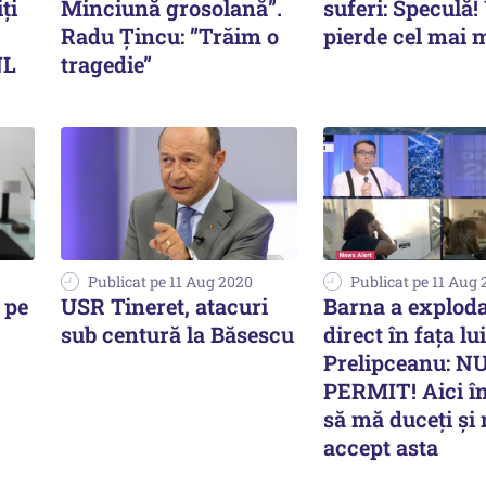
ți
Minciună grosolană”.
suferi: Speculă!
Radu Țincu: ”Trăim o
pierde cel mai 
NL
tragedie”
Publicat pe 11 Aug 2020
Publicat pe 11 Aug
 pe
USR Tineret, atacuri
Barna a exploda
sub centură la Băsescu
direct în fața lui
Prelipceanu: N
PERMIT! Aici în
să mă duceți și
accept asta