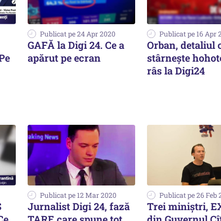
Publicat pe 24 Apr 2020
Publicat pe 16 Apr 
GAFĂ la Digi 24. Ce a
Orban, detaliul 
 Pe
apărut pe ecran
stârnește hohot
râs la Digi24
Publicat pe 12 Mar 2020
Publicat pe 26 Feb
S
Jurnalist Digi 24, fază
Trei miniștri, 
Ce
TARE care spune tot
din Guvernul Cî