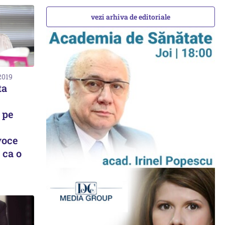
vezi arhiva de editoriale
2019
ta
 pe
voce
 ca o