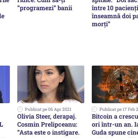
”programezi” banii
între 10 pacienți
de
înseamnă doi pa
morți”
Publicat pe 06 Apr 2021
Publicat pe 17 Feb 
Olivia Steer, derapaj.
Bitcoin a crescu
NL
Cosmin Prelipceanu:
ori într-un an. 
”Asta este o instigare.
Guda spune cin