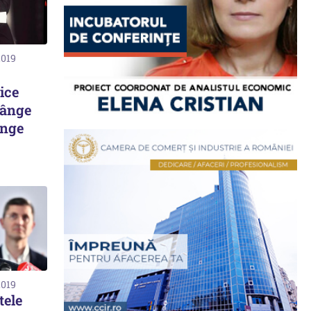
2019
lice
lânge
ânge
2019
tele