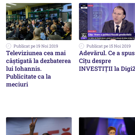
Publicat pe 19 Noi 2019
Publicat pe 15 Noi 2019
Televiziunea cea mai
Adevărul. Ce a spus
câștigată la dezbaterea
Cîțu despre
lui Iohannis.
INVESTIȚII la Digi
Publicitate ca la
meciuri