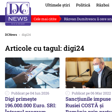
Ultimele știri
Politică
Război
Cele mai citite
Răzvan Dumitrescu îi cere scuze
DCNews
›
digi24
Articole cu tagul: digi24
Publicat pe 04 Iun 2026
Publicat pe 06 Mar 2022
Digi primește
Sancțiunile impuse
196.000.000 Euro. SRI:
Rusiei COSTĂ și
Întregul program
România prin prețu