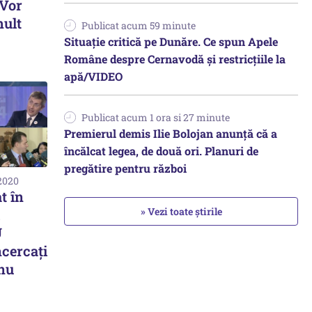
 Vor
mult
Publicat acum 59 minute
Situație critică pe Dunăre. Ce spun Apele
Române despre Cernavodă și restricțiile la
apă/VIDEO
Publicat acum 1 ora si 27 minute
Premierul demis Ilie Bolojan anunță că a
încălcat legea, de două ori. Planuri de
pregătire pentru război
 2020
t în
» Vezi toate știrile
U
cercați
 nu