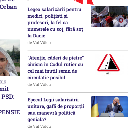
 Orban
Legea salarizării pentru
medici, polițiști și
profesori, la fel ca
numerele cu soț, fără soț
la Dacie
de Val Vâlcu
”Atenție, căderi de pietre”-
cinism în Codul rutier cu
cel mai inutil semn de
circulație posibil
2019
de Val Vâlcu
enit
 PSD:
Eșecul Legii salarizării
unitare, gafă de proporții
 PENSIE
sau manevră politică
genială?
de Val Vâlcu