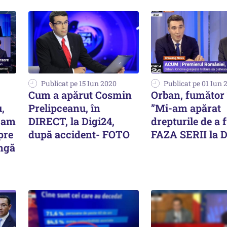
Publicat pe 15 Iun 2020
Publicat pe 01 Iun 
Cum a apărut Cosmin
Orban, fumător 
,
Prelipceanu, în
”Mi-am apărat
u am
DIRECT, la Digi24,
drepturile de a 
pre
după accident- FOTO
FAZA SERII la D
ângă