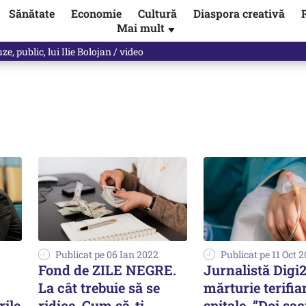
Sănătate
Economie
Cultură
Diaspora creativă
Mai mult
▼
, public, lui Ilie Bolojan / video
Publicat pe 06 Ian 2022
Publicat pe 11 Oct 
Fond de ZILE NEGRE.
Jurnalistă Digi2
La cât trebuie să se
mărturie terifia
rile
ridice. Cum să-ți
spitale. ”Doi sac