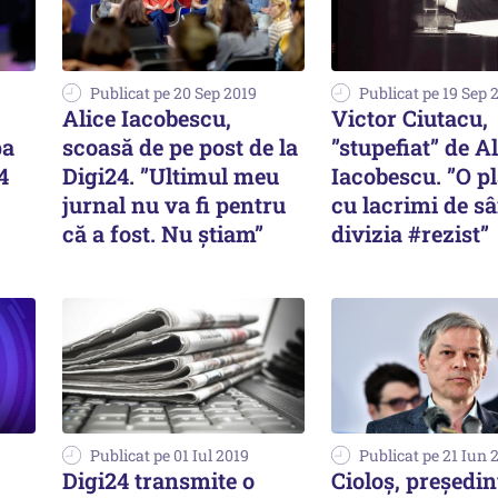
Publicat pe 20 Sep 2019
Publicat pe 19 Sep 
Alice Iacobescu,
Victor Ciutacu,
pa
scoasă de pe post de la
”stupefiat” de A
4
Digi24. ”Ultimul meu
Iacobescu. ”O p
jurnal nu va fi pentru
cu lacrimi de s
că a fost. Nu știam”
divizia #rezist”
Publicat pe 01 Iul 2019
Publicat pe 21 Iun 
Digi24 transmite o
Cioloş, preşedin