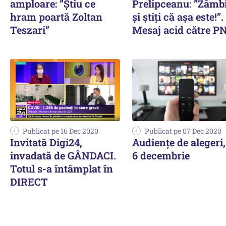
amploare: ”Știu ce
Prelipceanu: ”Zâmbi
hram poartă Zoltan
și știți că așa este!”.
Teszari”
Mesaj acid către P
Publicat pe 16 Dec 2020
Publicat pe 07 Dec 2020
Invitată Digi24,
Audiențe de alegeri,
invadată de GÂNDACI.
6 decembrie
Totul s-a întâmplat în
DIRECT