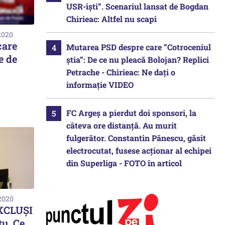
USR-iști”. Scenariul lansat de Bogdan
Chirieac: Altfel nu scapi
2020
care
Mutarea PSD despre care ”Cotroceniul
e de
știa”: De ce nu pleacă Bolojan? Replici
Petrache - Chirieac: Ne dați o
informație VIDEO
FC Argeș a pierdut doi sponsori, la
câteva ore distanță. Au murit
fulgerător. Constantin Pănescu, găsit
electrocutat, fusese acționar al echipei
din Superliga - FOTO în articol
 2020
EXCLUȘI
țu. Ce