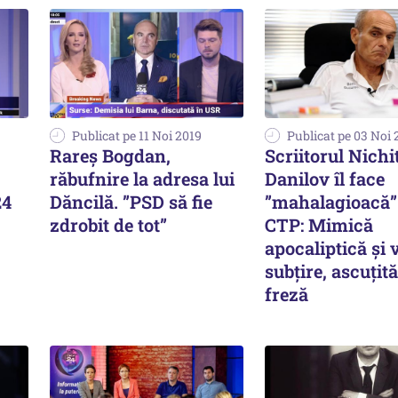
Publicat pe 11 Noi 2019
Publicat pe 03 Noi 
Rareș Bogdan,
Scriitorul Nichi
răbufnire la adresa lui
Danilov îl face
24
Dăncilă. ”PSD să fie
”mahalagioacă”
zdrobit de tot”
CTP: Mimică
apocaliptică și 
subțire, ascuțită
freză