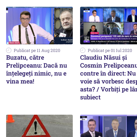
Publicat pe 11 Aug 2020
Publicat pe 01 Iul 2020
Buzatu, către
Claudiu Năsui şi
Prelipceanu: Dacă nu
Cosmin Prelipceanu
înțelegeți nimic, nu e
contre în direct: N
vina mea!
voie să vorbesc des
asta? / Vorbiţi pe l
subiect