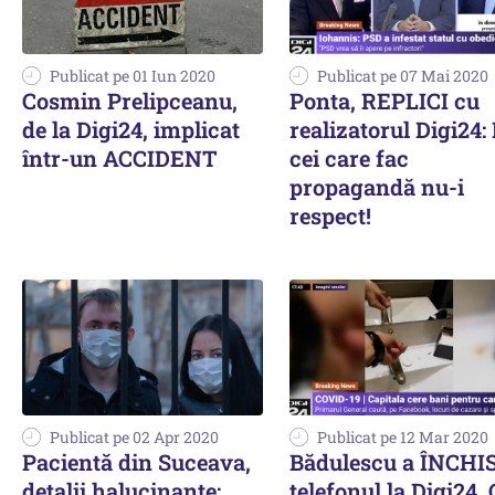
Publicat pe 01 Iun 2020
Publicat pe 07 Mai 2020
Cosmin Prelipceanu,
Ponta, REPLICI cu
de la Digi24, implicat
realizatorul Digi24:
într-un ACCIDENT
cei care fac
propagandă nu-i
respect!
Publicat pe 02 Apr 2020
Publicat pe 12 Mar 2020
Pacientă din Suceava,
Bădulescu a ÎNCHI
detalii halucinante:
telefonul la Digi24. 