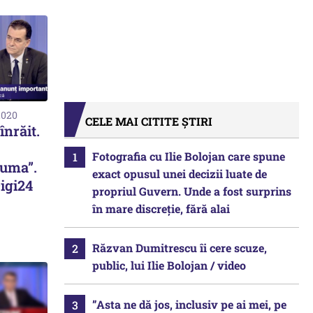
2020
CELE MAI CITITE ȘTIRI
înrăit.
Fotografia cu Ilie Bolojan care spune
fuma”.
exact opusul unei decizii luate de
igi24
propriul Guvern. Unde a fost surprins
în mare discreție, fără alai
Răzvan Dumitrescu îi cere scuze,
public, lui Ilie Bolojan / video
”Asta ne dă jos, inclusiv pe ai mei, pe