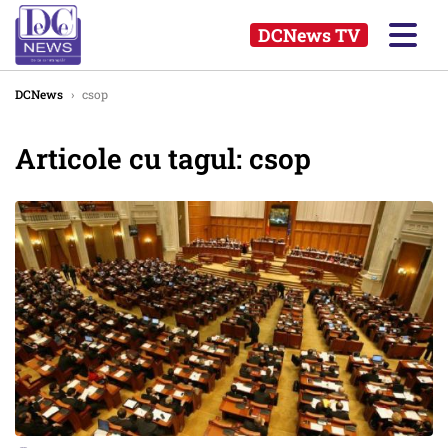
DCNews TV
DCNews
›
csop
Articole cu tagul: csop