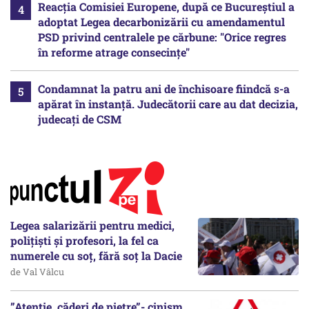
Reacția Comisiei Europene, după ce Bucureștiul a
adoptat Legea decarbonizării cu amendamentul
PSD privind centralele pe cărbune: "Orice regres
în reforme atrage consecințe"
Condamnat la patru ani de închisoare fiindcă s-a
apărat în instanță. Judecătorii care au dat decizia,
judecați de CSM
Legea salarizării pentru medici,
polițiști și profesori, la fel ca
numerele cu soț, fără soț la Dacie
de Val Vâlcu
”Atenție, căderi de pietre”- cinism