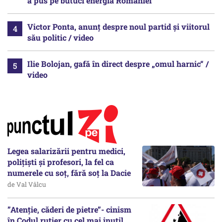
a pus pe butuci energia României
Victor Ponta, anunț despre noul partid și viitorul
său politic / video
Ilie Bolojan, gafă în direct despre „omul harnic“ /
video
Legea salarizării pentru medici,
polițiști și profesori, la fel ca
numerele cu soț, fără soț la Dacie
de Val Vâlcu
”Atenție, căderi de pietre”- cinism
în Codul rutier cu cel mai inutil