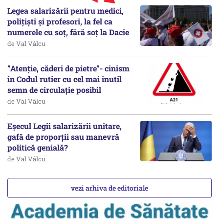
Legea salarizării pentru medici,
polițiști și profesori, la fel ca
numerele cu soț, fără soț la Dacie
de Val Vâlcu
”Atenție, căderi de pietre”- cinism
în Codul rutier cu cel mai inutil
semn de circulație posibil
de Val Vâlcu
Eșecul Legii salarizării unitare,
gafă de proporții sau manevră
politică genială?
de Val Vâlcu
vezi arhiva de editoriale