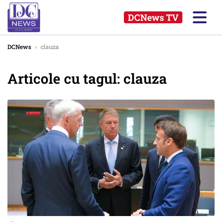
DCNews TV
DCNews
›
clauza
Articole cu tagul: clauza