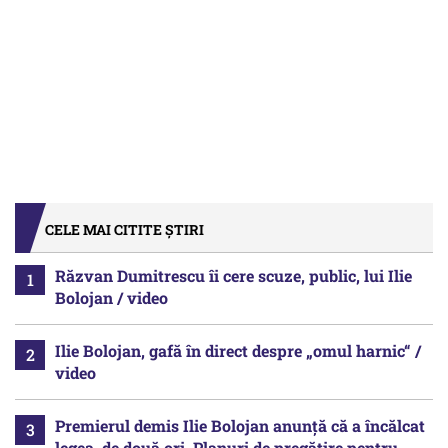
CELE MAI CITITE ȘTIRI
Răzvan Dumitrescu îi cere scuze, public, lui Ilie
Bolojan / video
Ilie Bolojan, gafă în direct despre „omul harnic“ /
video
Premierul demis Ilie Bolojan anunță că a încălcat
legea, de două ori. Planuri de pregătire pentru