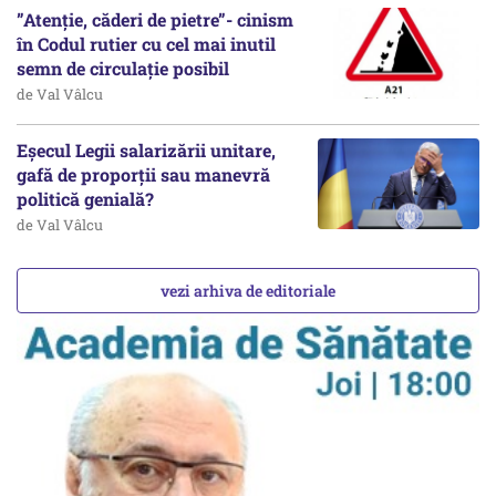
”Atenție, căderi de pietre”- cinism
în Codul rutier cu cel mai inutil
semn de circulație posibil
de Val Vâlcu
Eșecul Legii salarizării unitare,
gafă de proporții sau manevră
politică genială?
de Val Vâlcu
vezi arhiva de editoriale