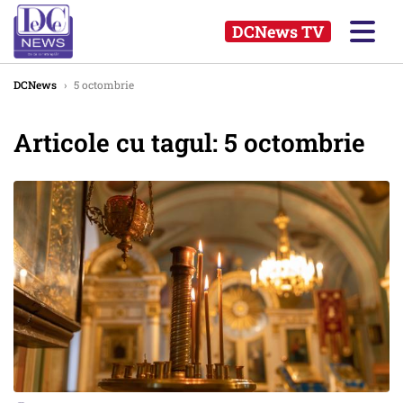
DCNews TV
DCNews
›
5 octombrie
Articole cu tagul: 5 octombrie