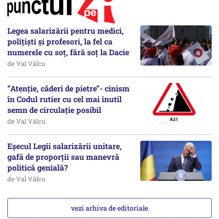
Legea salarizării pentru medici,
polițiști și profesori, la fel ca
numerele cu soț, fără soț la Dacie
de Val Vâlcu
”Atenție, căderi de pietre”- cinism
în Codul rutier cu cel mai inutil
semn de circulație posibil
de Val Vâlcu
Eșecul Legii salarizării unitare,
gafă de proporții sau manevră
politică genială?
de Val Vâlcu
vezi arhiva de editoriale