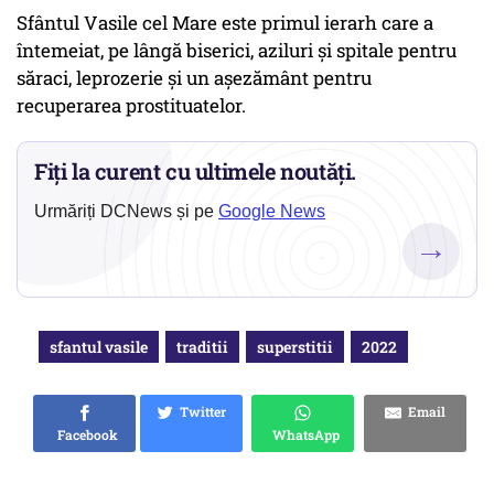
Sfântul Vasile cel Mare este primul ierarh care a
întemeiat, pe lângă biserici, aziluri şi spitale pentru
săraci, leprozerie şi un aşezământ pentru
recuperarea prostituatelor.
Fiți la curent cu ultimele noutăți.
Urmăriți DCNews și pe
Google News
→
sfantul vasile
traditii
superstitii
2022
Twitter
Email
Facebook
WhatsApp