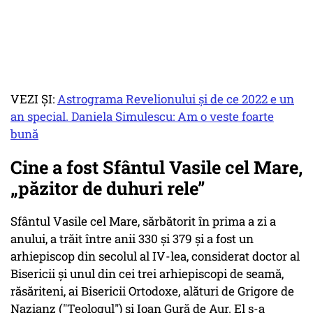
VEZI ȘI:
Astrograma Revelionului și de ce 2022 e un
an special. Daniela Simulescu: Am o veste foarte
bună
Cine a fost Sfântul Vasile cel Mare,
„păzitor de duhuri rele”
Sfântul Vasile cel Mare, sărbătorit în prima a zi a
anului, a trăit între anii 330 şi 379 şi a fost un
arhiepiscop din secolul al IV-lea, considerat doctor al
Bisericii şi unul din cei trei arhiepiscopi de seamă,
răsăriteni, ai Bisericii Ortodoxe, alături de Grigore de
Nazianz ("Teologul") şi Ioan Gură de Aur. El s-a