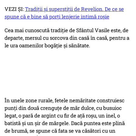
VEZI ȘI:
Tradiții și superstiții de Revelion. De ce se
spune că e bine să porți lenjerie intimă roșie
Cea mai cunoscută tradiție de Sfântul Vasile este, de
departe, mersul cu sorcova din casă în casă, pentru a
le ura oamenilor bogăție și sănătate.
În unele zone rurale, fetele nemăritate construiesc
punți din două crenguțe de măr dulce, cu busuioc
legat, o pară de argint cu fir de ață roșu, un inel, o
batistă și un șir de mărgele. Dacă puntea este plină
de brumă, se spune că fata se va căsători cu un