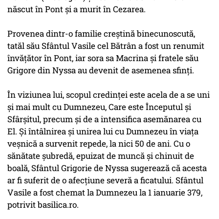
născut în Pont şi a murit în Cezarea.
Provenea dintr-o familie creştină binecunoscută,
tatăl său Sfântul Vasile cel Bătrân a fost un renumit
învăţător în Pont, iar sora sa Macrina şi fratele său
Grigore din Nyssa au devenit de asemenea sfinţi.
În viziunea lui, scopul credinţei este acela de a se uni
şi mai mult cu Dumnezeu, Care este Începutul şi
Sfârşitul, precum şi de a intensifica asemănarea cu
El. Şi întâlnirea şi unirea lui cu Dumnezeu în viaţa
veşnică a survenit repede, la nici 50 de ani. Cu o
sănătate şubredă, epuizat de muncă şi chinuit de
boală, Sfântul Grigorie de Nyssa sugerează că acesta
ar fi suferit de o afecţiune severă a ficatului. Sfântul
Vasile a fost chemat la Dumnezeu la 1 ianuarie 379,
potrivit basilica.ro.