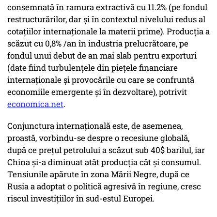
consemnată în ramura extractivă cu 11.2% (pe fondul
restructurărilor, dar și în contextul nivelului redus al
cotațiilor internaționale la materii prime). Producția a
scăzut cu 0,8% /an în industria prelucrătoare, pe
fondul unui debut de an mai slab pentru exporturi
(date fiind turbulențele din piețele financiare
internaționale și provocările cu care se confruntă
economiile emergente și în dezvoltare), potrivit
economica.net
.
Conjunctura internațională este, de asemenea,
proastă, vorbindu-se despre o recesiune globală,
după ce prețul petrolului a scăzut sub 40$ barilul, iar
China și-a diminuat atât producția cât și consumul.
Tensiunile apărute în zona Mării Negre, după ce
Rusia a adoptat o politică agresivă în regiune, cresc
riscul investițiilor în sud-estul Europei.