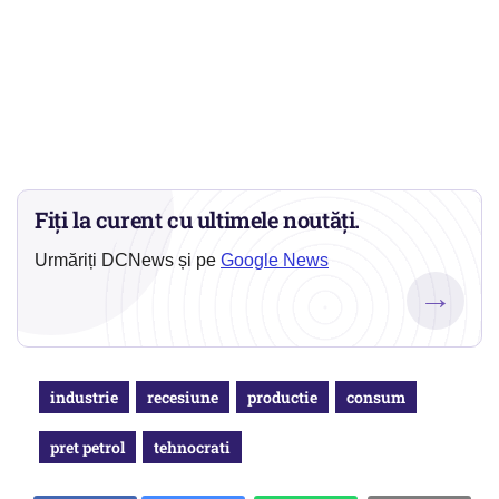
Fiți la curent cu ultimele noutăți.
Urmăriți DCNews și pe
Google News
→
industrie
recesiune
productie
consum
pret petrol
tehnocrati