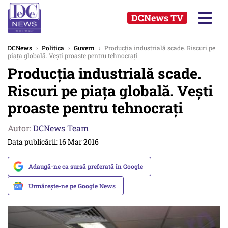
DCNews TV
DCNews
›
Politica
›
Guvern
›
Producția industrială scade. Riscuri pe
piața globală. Vești proaste pentru tehnocrați
Producția industrială scade.
Riscuri pe piața globală. Vești
proaste pentru tehnocrați
Autor:
DCNews Team
Data publicării: 16 Mar 2016
Adaugă-ne ca sursă preferată în Google
Urmărește-ne pe Google News