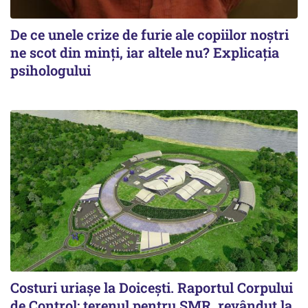
De ce unele crize de furie ale copiilor noștri
ne scot din minți, iar altele nu? Explicația
psihologului
Costuri uriaşe la Doiceşti. Raportul Corpului
de Control: terenul pentru SMR, revândut la