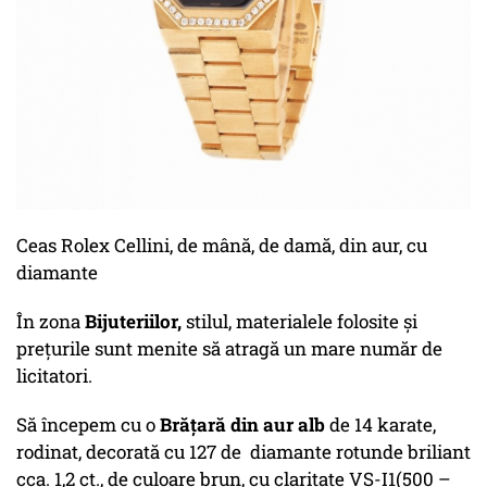
Ceas Rolex Cellini, de mână, de damă, din aur, cu
diamante
În zona
Bijuteriilor,
stilul, materialele folosite şi
preţurile sunt menite să atragă un mare număr de
licitatori.
Să începem cu o
Brăţară din aur alb
de 14 karate,
rodinat, decorată cu 127 de diamante rotunde briliant
cca. 1,2 ct., de culoare brun, cu claritate VS-I1(500 –