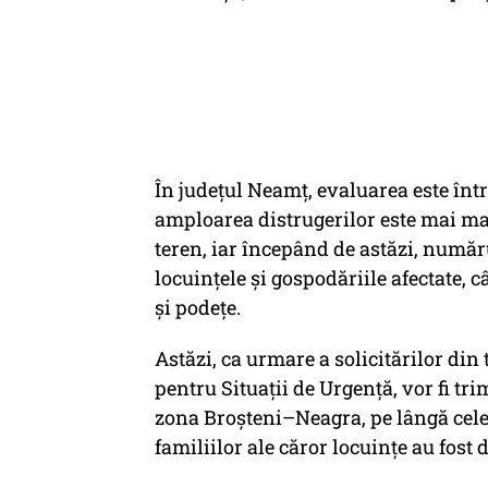
În județul Neamț, evaluarea este înt
amploarea distrugerilor este mai mar
teren, iar începând de astăzi, număru
locuințele și gospodăriile afectate, 
și podețe.
Astăzi, ca urmare a solicitărilor din
pentru Situații de Urgență, vor fi tr
zona Broșteni–Neagra, pe lângă cele 
familiilor ale căror locuințe au fost 