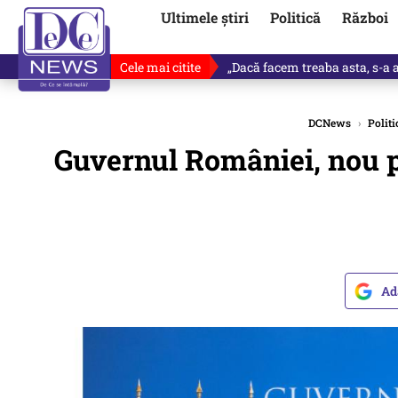
Ultimele știri
Politică
Război
Cele mai citite
„Dacă facem treaba asta, s-a a
DCNews
›
Politi
Guvernul României, nou pa
Ad