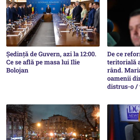
Ședință de Guvern, azi la 12:00.
De ce refo
Ce se află pe masa lui Ilie
teritorială 
Bolojan
rând. Mari
oamenii di
distrus-o /