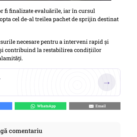
 fi finalizate evaluările, iar în cursul
ta cel de-al treilea pachet de sprijin destinat
urile necesare pentru a interveni rapid și
 și contribuind la restabilirea condițiilor
alamități.
.
→
WhatsApp
Email
gă comentariu