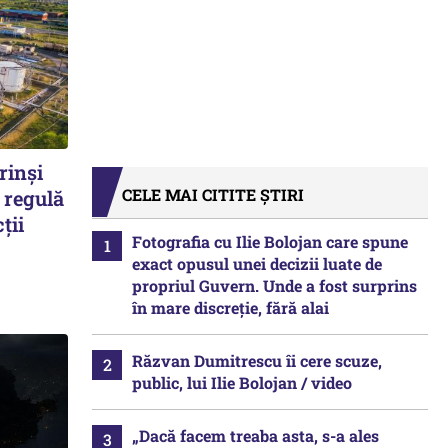
rinși
CELE MAI CITITE ȘTIRI
 regulă
ții
Fotografia cu Ilie Bolojan care spune
exact opusul unei decizii luate de
propriul Guvern. Unde a fost surprins
în mare discreție, fără alai
Răzvan Dumitrescu îi cere scuze,
public, lui Ilie Bolojan / video
„Dacă facem treaba asta, s-a ales