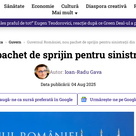
Sănătate
Economie
Cultură
Diaspora creativă
Mai mult
▼
les praful de tot!” Eugen Teodorovici, reacție după ce Green Deal-ul a
ca
›
Guvern
›
Guvernul României, nou pachet de sprijin pentru sinistrații di
chet de sprijin pentru sinist
Autor:
Ioan-Radu Gava
Data publicării: 04 Aug 2025
augă-ne ca sursă preferată în Google
Urmărește-ne pe Goog