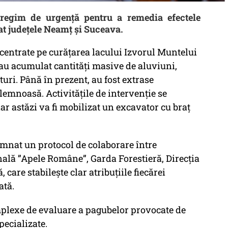
regim de urgență pentru a remedia efectele
tat județele Neamț și Suceava.
ncentrate pe curățarea lacului Izvorul Muntelui
-au acumulat cantități masive de aluviuni,
turi. Până în prezent, au fost extrase
emnoasă. Activitățile de intervenție se
iar astăzi va fi mobilizat un excavator cu braț
emnat un protocol de colaborare între
nală ”Apele Române”, Garda Forestieră, Direcția
 care stabilește clar atribuțiile fiecărei
ată.
mplexe de evaluare a pagubelor provocate de
pecializate.