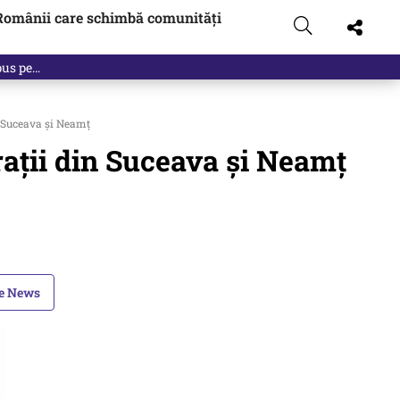
Românii care schimbă comunități
 pus pe…
n Suceava și Neamț
rații din Suceava și Neamț
le News