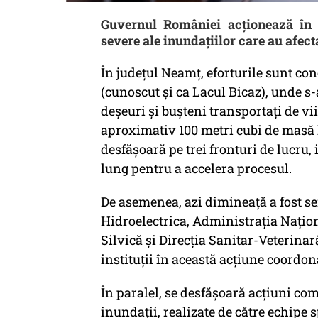
Guvernul României acționează în 
severe ale inundațiilor care au afec
În județul Neamț, eforturile sunt co
(cunoscut și ca Lacul Bicaz), unde s
deșeuri și bușteni transportați de vii
aproximativ 100 metri cubi de masă l
desfășoară pe trei fronturi de lucru, 
lung pentru a accelera procesul.
De asemenea, azi dimineață a fost s
Hidroelectrica, Administrația Națio
Silvică și Direcția Sanitar-Veterinară,
instituții în această acțiune coordon
În paralel, se desfășoară acțiuni co
inundații, realizate de către echipe s