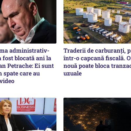
rma administrativ-
Traderii de carburanți, p
a fost blocată ani la
într-o capcană fiscală. O
an Petrache: Ei sunt
nouă poate bloca tranzac
n spate care au
uzuale
 video