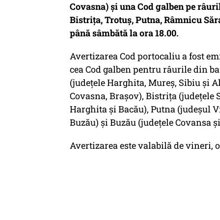
Covasna) şi una Cod galben pe râuril
Bistriţa, Trotuş, Putna, Râmnicu Săra
până sâmbătă la ora 18.00.
Avertizarea Cod portocaliu a fost em
cea Cod galben pentru râurile din ba
(judeţele Harghita, Mureş, Sibiu şi Al
Covasna, Braşov), Bistriţa (judeţele
Harghita şi Bacău), Putna (judeşul 
Buzău) şi Buzău (judeţele Covansa şi
Avertizarea este valabilă de vineri, 