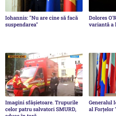
Iohannis: "Nu are cine să facă
Dolores O'
suspendarea"
variantă a 
Imagini sfâșietoare. Trupurile
Generalul I
celor patru salvatori SMURD,
al Forțelor
aduse în țară