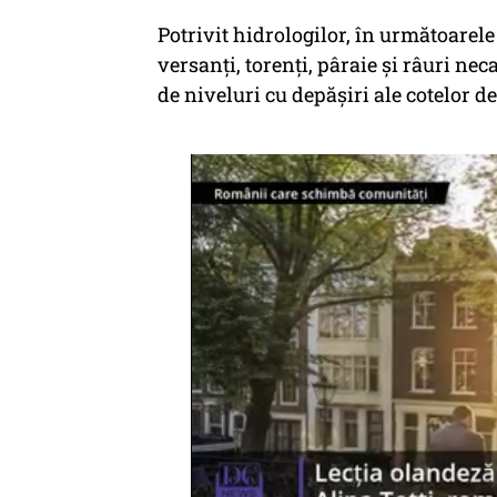
Potrivit hidrologilor, în următoarel
versanţi, torenţi, pâraie şi râuri nec
de niveluri cu depăşiri ale cotelor de