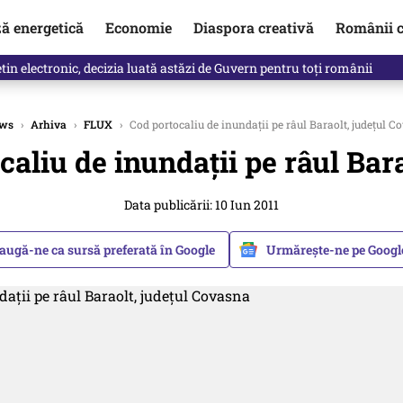
ză energetică
Economie
Diaspora creativă
Românii c
clinti pe Ilie Bolojan de la Palatul Victoria. Verdictul lui Bogdan Chiri
ws
›
Arhiva
›
FLUX
›
Cod portocaliu de inundaţii pe râul Baraolt, judeţul C
caliu de inundaţii pe râul Bar
Data publicării: 10 Iun 2011
augă-ne ca sursă preferată în Google
Urmărește-ne pe Goog