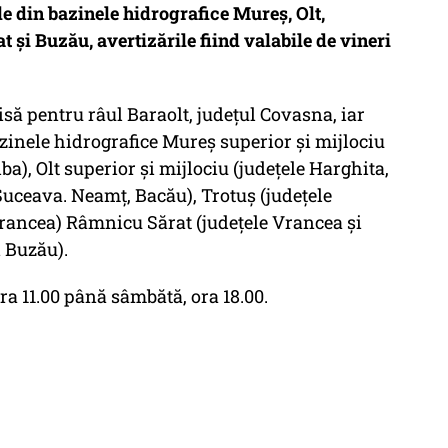
e din bazinele hidrografice Mureş, Olt,
t şi Buzău, avertizările fiind valabile de vineri
isă pentru râul Baraolt, judeţul Covasna, iar
zinele hidrografice Mureş superior şi mijlociu
ba), Olt superior şi mijlociu (judeţele Harghita,
 Suceava. Neamţ, Bacău), Trotuş (judeţele
Vrancea) Râmnicu Sărat (judeţele Vrancea şi
 Buzău).
ora 11.00 până sâmbătă, ora 18.00.