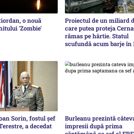
Riordan, o nouă
Proiectul de un miliard d
hitului 'Zombie'
care putea proteja Cern
rămas pe hârtie. Statul
scufundă acum barje în
oan Sorin, fostul șef
Burleanu prezintă câtev
 Terestre, a decedat
impresii după prima
săptămână ca șef al FRF