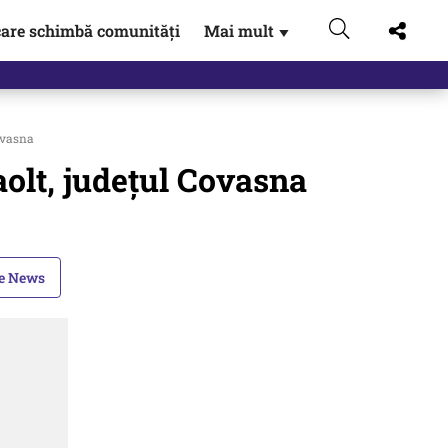
are schimbă comunități
Mai mult
▼
eac
ovasna
aolt, judeţul Covasna
le News