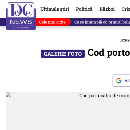
Ultimele știri
Politică
Război
Cri
Cele mai citite
Singurul lucru care l-ar putea 
DCNe
Cod porto
Ad