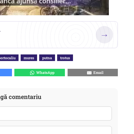
.
→
ortocaliu
mures
putna
trotus
WhatsApp
Email
gă comentariu