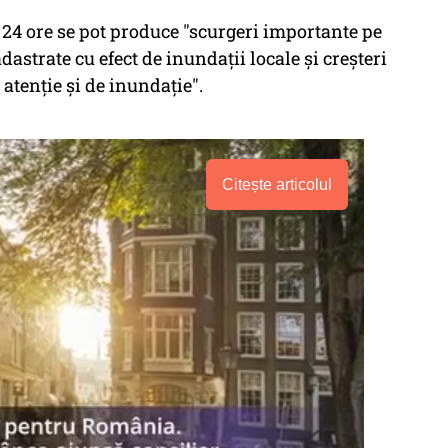
e 24 ore se pot produce "scurgeri importante pe
adastrate cu efect de inundaţii locale şi creşteri
 atenţie şi de inundaţie".
Citește articolul