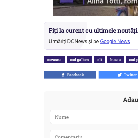
Fiți la curent cu ultimele noutăți
Urmăriți DCNews și pe
Google News
covasna
cod galben
olt
buzau
cod p
Facebook
Twitter
Adau