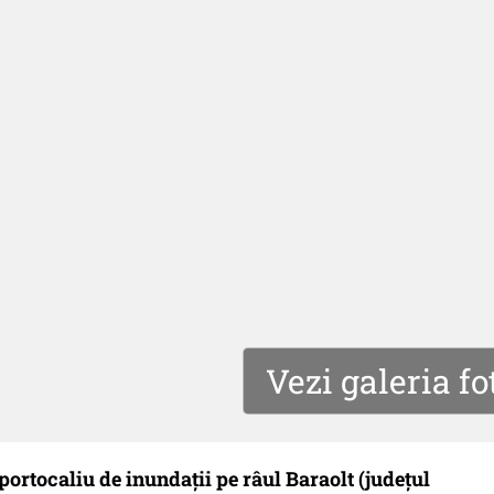
Vezi galeria fo
portocaliu de inundaţii pe râul Baraolt (judeţul