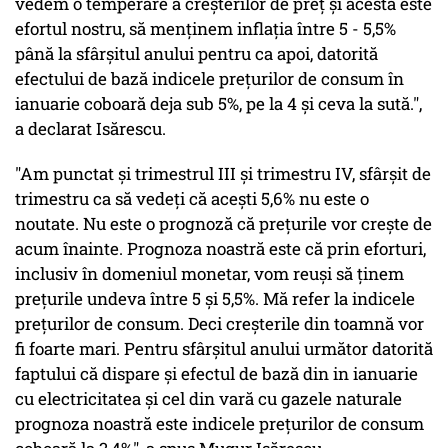
vedem o temperare a creşterilor de preţ şi acesta este
efortul nostru, să menţinem inflaţia între 5 - 5,5%
până la sfârşitul anului pentru ca apoi, datorită
efectului de bază indicele preţurilor de consum în
ianuarie coboară deja sub 5%, pe la 4 şi ceva la sută.",
a declarat Isărescu.
"Am punctat şi trimestrul III şi trimestru IV, sfârşit de
trimestru ca să vedeţi că aceşti 5,6% nu este o
noutate. Nu este o prognoză că preţurile vor creşte de
acum înainte. Prognoza noastră este că prin eforturi,
inclusiv în domeniul monetar, vom reuşi să ţinem
preţurile undeva între 5 şi 5,5%. Mă refer la indicele
preţurilor de consum. Deci creşterile din toamnă vor
fi foarte mari. Pentru sfârşitul anului următor datorită
faptului că dispare şi efectul de bază din in ianuarie
cu electricitatea şi cel din vară cu gazele naturale
prognoza noastră este indicele preţurilor de consum