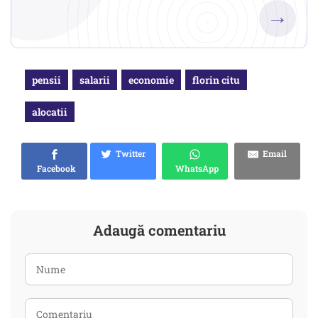
→
pensii
salarii
economie
florin citu
alocatii
Twitter
Email
Facebook
WhatsApp
Adaugă comentariu