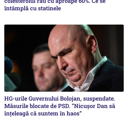
colesterolul rău cu aproape 60%. Ce se
întâmplă cu statinele
HG-urile Guvernului Bolojan, suspendate.
Măsurile blocate de PSD. ”Nicușor Dan să
înțeleagă că suntem în haos”