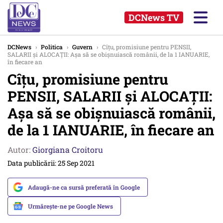
DCNews TV
DCNews
›
Politica
›
Guvern
›
Cîțu, promisiune pentru PENSII,
SALARII și ALOCAȚII: Așa să se obișnuiască românii, de la 1 IANUARIE,
în fiecare an
Cîțu, promisiune pentru
PENSII, SALARII și ALOCAȚII:
Așa să se obișnuiască românii,
de la 1 IANUARIE, în fiecare an
Autor:
Giorgiana Croitoru
Data publicării: 25 Sep 2021
Adaugă-ne ca sursă preferată în Google
Urmărește-ne pe Google News