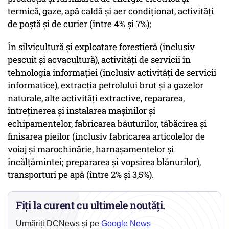
termică, gaze, apă caldă şi aer condiţionat, activităţi
de poştă şi de curier (între 4% şi 7%);
În silvicultură şi exploatare forestieră (inclusiv
pescuit şi acvacultură), activităţi de servicii în
tehnologia informaţiei (inclusiv activităţi de servicii
informatice), extracţia petrolului brut şi a gazelor
naturale, alte activităţi extractive, repararea,
întreţinerea şi instalarea maşinilor şi
echipamentelor, fabricarea băuturilor, tăbăcirea şi
finisarea pieilor (inclusiv fabricarea articolelor de
voiaj şi marochinărie, harnaşamentelor şi
încălţămintei; prepararea şi vopsirea blănurilor),
transporturi pe apă (între 2% şi 3,5%).
Fiți la curent cu ultimele noutăți.
Urmăriți DCNews și pe
Google News