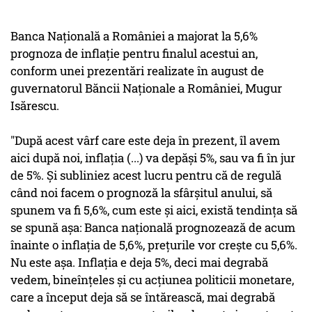
Banca Naţională a României a majorat la 5,6%
prognoza de inflaţie pentru finalul acestui an,
conform unei prezentări realizate în august de
guvernatorul Băncii Naţionale a României, Mugur
Isărescu.
"După acest vârf care este deja în prezent, îl avem
aici după noi, inflaţia (...) va depăşi 5%, sau va fi în jur
de 5%. Şi subliniez acest lucru pentru că de regulă
când noi facem o prognoză la sfârşitul anului, să
spunem va fi 5,6%, cum este şi aici, există tendinţa să
se spună aşa: Banca naţională prognozează de acum
înainte o inflaţia de 5,6%, preţurile vor creşte cu 5,6%.
Nu este aşa. Inflaţia e deja 5%, deci mai degrabă
vedem, bineînţeles şi cu acţiunea politicii monetare,
care a început deja să se întărească, mai degrabă