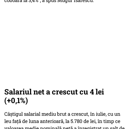
coboară la 3,4%", a spus Mugur Isărescu.
Salariul net a crescut cu 4 lei
(+0,1%)
Câştigul salarial mediu brut a crescut, în iulie, cu un
leu faţă de luna anterioară, la 5.780 de lei, în timp ce
valoarea medie nominală netă a înregistrat un salt de