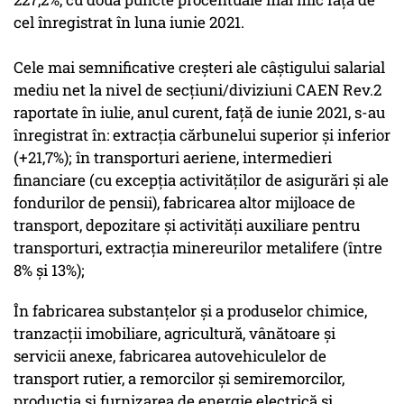
cel înregistrat în luna iunie 2021.
Cele mai semnificative creşteri ale câştigului salarial
mediu net la nivel de secţiuni/diviziuni CAEN Rev.2
raportate în iulie, anul curent, faţă de iunie 2021, s-au
înregistrat în: extracţia cărbunelui superior şi inferior
(+21,7%); în transporturi aeriene, intermedieri
financiare (cu excepţia activităţilor de asigurări şi ale
fondurilor de pensii), fabricarea altor mijloace de
transport, depozitare şi activităţi auxiliare pentru
transporturi, extracţia minereurilor metalifere (între
8% şi 13%);
În fabricarea substanţelor şi a produselor chimice,
tranzacţii imobiliare, agricultură, vânătoare şi
servicii anexe, fabricarea autovehiculelor de
transport rutier, a remorcilor şi semiremorcilor,
producţia şi furnizarea de energie electrică şi