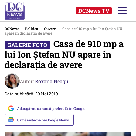
DCNews TV
DCNews
›
Politica
›
Guvern
›
Casa de 910 mp a lui Ion Ștefan NU
apare în declarația de avere
Casa de 910 mp a
lui Ion Ștefan NU apare în
declarația de avere
Autor:
Roxana Neagu
Data publicării: 29 Noi 2019
Adaugă-ne ca sursă preferată în Google
Urmărește-ne pe Google News