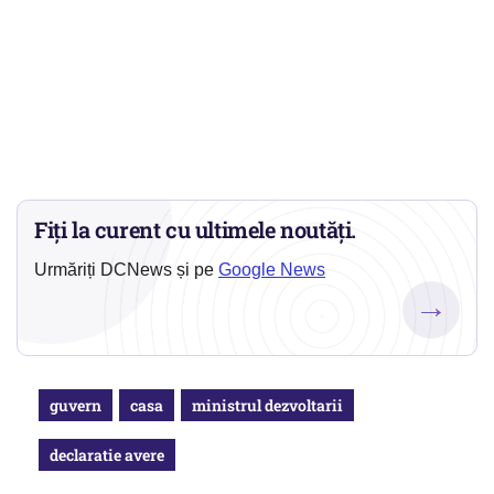
Fiți la curent cu ultimele noutăți.
Urmăriți DCNews și pe
Google News
→
guvern
casa
ministrul dezvoltarii
declaratie avere