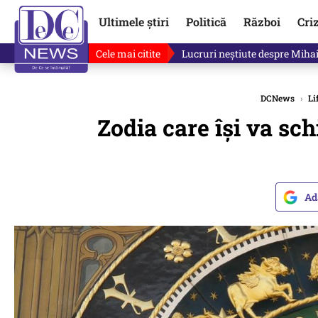
Ultimele știri
Politică
Război
Cri
Cele mai citite
Lucruri neștiute despre Mihai 
DCNews
›
Li
Zodia care își va sch
Ad