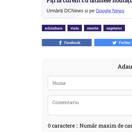
Fiți la curent cu ultimele noutăți
Urmăriți DCNews și pe
Google News
schimbare
viata
atentie
sagetator
Facebook
Twitter
Adau
0
caractere :: Număr maxim de car