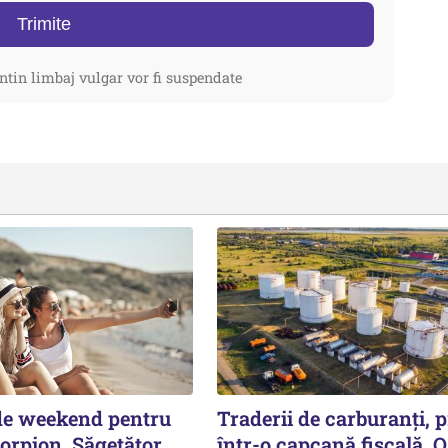
Trimite
ntin limbaj vulgar vor fi suspendate
de weekend pentru
Traderii de carburanți, p
orpion, Săgetător,
într-o capcană fiscală. O