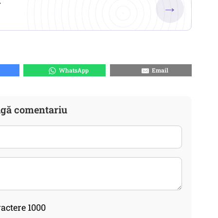
.
→
WhatsApp
Email
gă comentariu
actere 1000