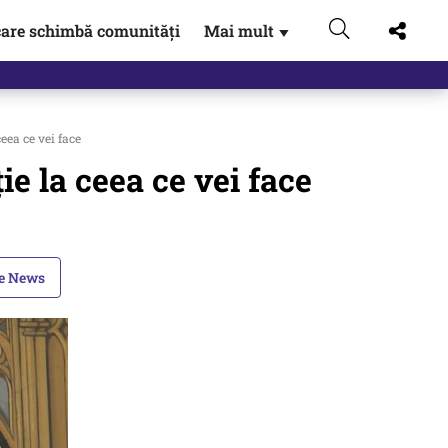
are schimbă comunități
Mai mult
▼
eea ce vei face
ie la ceea ce vei face
le News