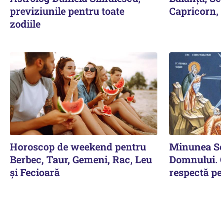
previziunile pentru toate
Capricorn, 
zodiile
Horoscop de weekend pentru
Minunea Sc
Berbec, Taur, Gemeni, Rac, Leu
Domnului. C
și Fecioară
respectă p