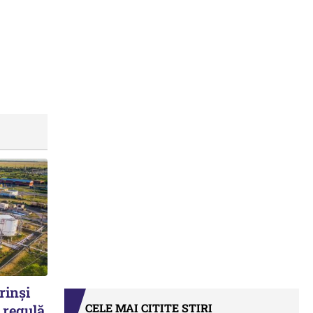
rinși
CELE MAI CITITE ȘTIRI
 regulă