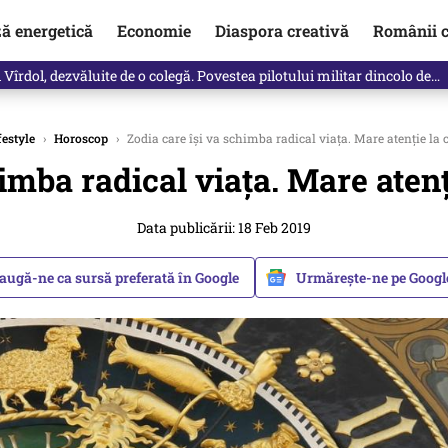
ză energetică
Economie
Diaspora creativă
Românii c
Vîrdol, dezvăluite de o colegă. Povestea pilotului militar dincolo de…
festyle
›
Horoscop
›
Zodia care își va schimba radical viața. Mare atenție la c
imba radical viața. Mare atenț
Data publicării: 18 Feb 2019
augă-ne ca sursă preferată în Google
Urmărește-ne pe Goog