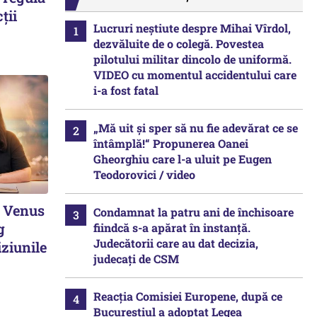
ții
Lucruri neștiute despre Mihai Vîrdol,
dezvăluite de o colegă. Povestea
pilotului militar dincolo de uniformă.
VIDEO cu momentul accidentului care
i-a fost fatal
„Mă uit și sper să nu fie adevărat ce se
întâmplă!“ Propunerea Oanei
Gheorghiu care l-a uluit pe Eugen
Teodorovici / video
. Venus
Condamnat la patru ani de închisoare
g
fiindcă s-a apărat în instanță.
Judecătorii care au dat decizia,
ziunile
judecați de CSM
Reacția Comisiei Europene, după ce
Bucureștiul a adoptat Legea