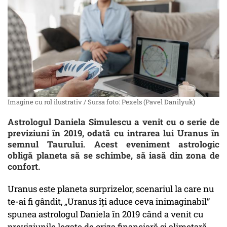
Imagine cu rol ilustrativ / Sursa foto: Pexels (Pavel Danilyuk)
Astrologul Daniela Simulescu a venit cu o serie de
previziuni în 2019, odată cu intrarea lui Uranus în
semnul Taurului. Acest eveniment astrologic
obligă planeta să se schimbe, să iasă din zona de
confort.
Uranus este planeta surprizelor, scenariul la care nu
te-ai fi gândit, „Uranus îți aduce ceva inimaginabil”
spunea astrologul Daniela în 2019 când a venit cu
previziunile legate de criza financiară și alimetară.