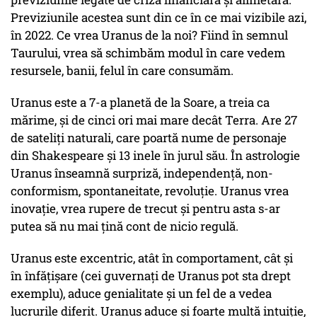
Previziunile acestea sunt din ce în ce mai vizibile azi,
în 2022. Ce vrea Uranus de la noi? Fiind în semnul
Taurului, vrea să schimbăm modul în care vedem
resursele, banii, felul în care consumăm.
Uranus este a 7-a planetă de la Soare, a treia ca
mărime, și de cinci ori mai mare decât Terra. Are 27
de sateliți naturali, care poartă nume de personaje
din Shakespeare și 13 inele în jurul său. În astrologie
Uranus înseamnă surpriză, independență, non-
conformism, spontaneitate, revoluție. Uranus vrea
inovație, vrea rupere de trecut și pentru asta s-ar
putea să nu mai țină cont de nicio regulă.
Uranus este excentric, atât în comportament, cât și
în înfățișare (cei guvernați de Uranus pot sta drept
exemplu), aduce genialitate și un fel de a vedea
lucrurile diferit. Uranus aduce și foarte multă intuiție,