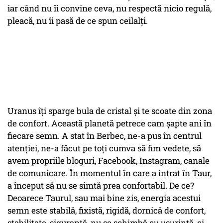
iar când nu îi convine ceva, nu respectă nicio regulă,
pleacă, nu îi pasă de ce spun ceilalți.
Uranus îți sparge bula de cristal și te scoate din zona
de confort. Această planetă petrece cam șapte ani în
fiecare semn. A stat în Berbec, ne-a pus în centrul
atenției, ne-a făcut pe toți cumva să fim vedete, să
avem propriile bloguri, Facebook, Instagram, canale
de comunicare. În momentul în care a intrat în Taur,
a început să nu se simtă prea confortabil. De ce?
Deoarece Taurul, sau mai bine zis, energia acestui
semn este stabilă, fixistă, rigidă, dornică de confort,
stabilitate, siguranță, nu se schimbă cu ușurință, ci