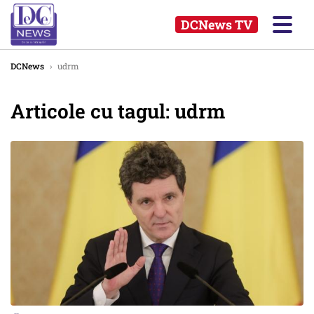
DCNews TV
DCNews
›
udrm
Articole cu tagul: udrm