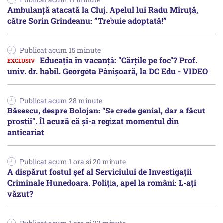
Ambulanță atacată la Cluj. Apelul lui Radu Miruţă,
către Sorin Grindeanu: ”Trebuie adoptată!”
Publicat acum 15 minute
Educația în vacanță: "Cărțile pe foc"? Prof.
univ. dr. habil. Georgeta Pânișoară, la DC Edu - VIDEO
Publicat acum 28 minute
Băsescu, despre Bolojan: "Se crede genial, dar a făcut
prostii". Îl acuză că și-a regizat momentul din
anticariat
Publicat acum 1 ora si 20 minute
A dispărut fostul șef al Serviciului de Investigații
Criminale Hunedoara. Poliția, apel la români: L-ați
văzut?
Publicat acum 1 ora si 33 minute